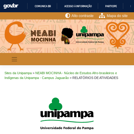
Pular
COMUNICA BR
ACESSO À INFORMAÇÃO
PARTICIPE
LE
para
o
IR
Alto contraste
Mapa do site
PARA
conteúdo
O
CONTEÚDO
Sites da Unipampa
>
NEABI MOCINHA - Núcleo de Estudos Afro-brasileiros e
Indígenas da Unipampa - Campus Jaguarão
>
RELATÓRIOS DE ATIVIDADES