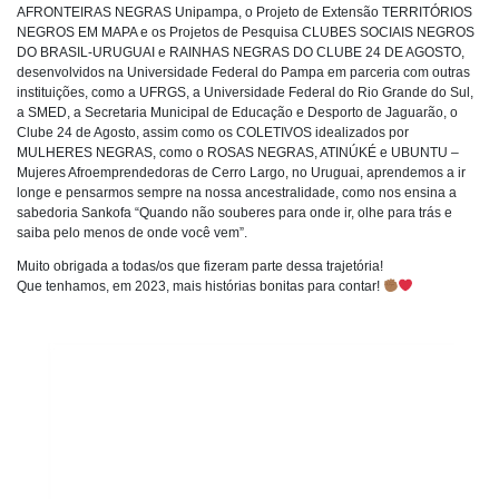
AFRONTEIRAS NEGRAS Unipampa, o Projeto de Extensão TERRITÓRIOS
NEGROS EM MAPA e os Projetos de Pesquisa CLUBES SOCIAIS NEGROS
DO BRASIL-URUGUAI e RAINHAS NEGRAS DO CLUBE 24 DE AGOSTO,
desenvolvidos na Universidade Federal do Pampa em parceria com outras
instituições, como a UFRGS, a Universidade Federal do Rio Grande do Sul,
a SMED, a Secretaria Municipal de Educação e Desporto de Jaguarão, o
Clube 24 de Agosto, assim como os COLETIVOS idealizados por
MULHERES NEGRAS, como o ROSAS NEGRAS, ATINÚKÉ e UBUNTU –
Mujeres Afroemprendedoras de Cerro Largo, no Uruguai, aprendemos a ir
longe e pensarmos sempre na nossa ancestralidade, como nos ensina a
sabedoria Sankofa “Quando não souberes para onde ir, olhe para trás e
saiba pelo menos de onde você vem”.
Muito obrigada a todas/os que fizeram parte dessa trajetória!
Que tenhamos, em 2023, mais histórias bonitas para contar!