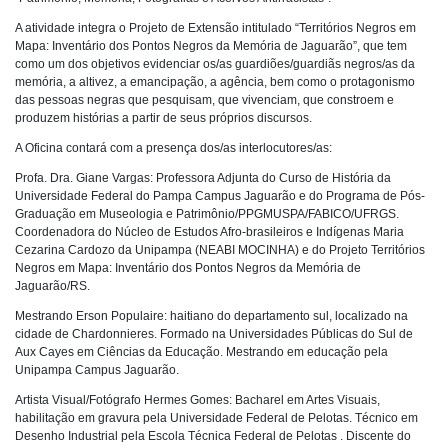
A atividade integra o Projeto de Extensão intitulado “Territórios Negros em
Mapa: Inventário dos Pontos Negros da Memória de Jaguarão”, que tem
como um dos objetivos evidenciar os/as guardiões/guardiãs negros/as da
memória, a altivez, a emancipação, a agência, bem como o protagonismo
das pessoas negras que pesquisam, que vivenciam, que constroem e
produzem histórias a partir de seus próprios discursos.
A Oficina contará com a presença dos/as interlocutores/as:
Profa. Dra. Giane Vargas: Professora Adjunta do Curso de História da
Universidade Federal do Pampa Campus Jaguarão e do Programa de Pós-
Graduação em Museologia e Patrimônio/PPGMUSPA/FABICO/UFRGS.
Coordenadora do Núcleo de Estudos Afro-brasileiros e Indígenas Maria
Cezarina Cardozo da Unipampa (NEABI MOCINHA) e do Projeto Territórios
Negros em Mapa: Inventário dos Pontos Negros da Memória de
Jaguarão/RS.
Mestrando Erson Populaire: haitiano do departamento sul, localizado na
cidade de Chardonnieres. Formado na Universidades Públicas do Sul de
Aux Cayes em Ciências da Educação. Mestrando em educação pela
Unipampa Campus Jaguarão.
Artista Visual/Fotógrafo Hermes Gomes: Bacharel em Artes Visuais,
habilitação em gravura pela Universidade Federal de Pelotas. Técnico em
Desenho Industrial pela Escola Técnica Federal de Pelotas . Discente do