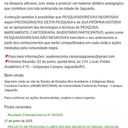
na diáspora africana, com vistas a produzir um material didático pedagógico
que contribua com luta antirracista na cidade de Jaguarão.
A intenção também é possibilitar que PESQUISADORES/AS NEGROS/AS
sejam PROTAGONISTAS DESTA PESQUISA e de SUA PRÓPRIA HISTÓRIA
ao se apropriarem das tecnologias e técnicas de PESQUISA,
MAPEAMENTO, CARTOGRAFIA, INVENTÁRIO PARTICIPATIVO, assim como
PESQUISADORES/AS NÃO NEGROS/AS exercitem o seu antirracismo a
partir dos conhecimentos que serão compartilhados em cada visita e ações
mediadas pela comunidade negra.
Para mais informações: neabimocinha.campusjaguarao@gmail.com
Próxima Reunião: 02 de junho, quinta-feira, às 17H. Local: Prédio
Acadêmico II T5 – Unipampa Campus Jaguarão/RS.
Bem-vindo
Seja bem vindo ao site do Núcleo de Estudos Afro-brasileiros e Indígenas Maria
Cezarina Cardozo (NEABI MOCINHA) da Universidade Federal do Pampa – Campus
Jaguarão.
Para conhecer as ações desenvolvidas, explore o menu superior.
Posts recentes
Resultado Chamada Interna N° 04/2025.
17 de junho de 2025
PROJETO DE PESQUISA CLUBES SOCIAIS NEGROS DO BRASIL-URUGUAI