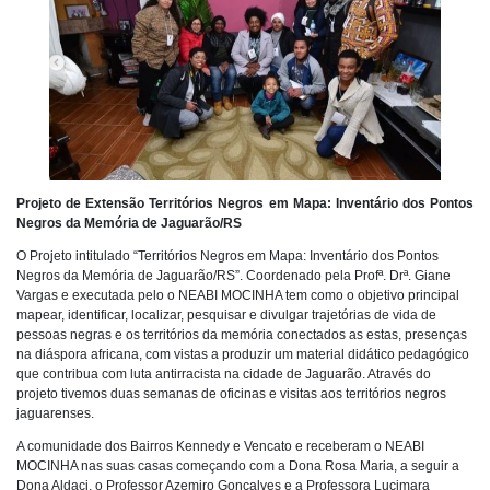
Projeto de Extensão Territórios Negros em Mapa: Inventário dos Pontos
Negros da Memória de Jaguarão/RS
O Projeto intitulado “Territórios Negros em Mapa: Inventário dos Pontos
Negros da Memória de Jaguarão/RS”. Coordenado pela Profª. Drª. Giane
Vargas e executada pelo o NEABI MOCINHA tem como o objetivo principal
mapear, identificar, localizar, pesquisar e divulgar trajetórias de vida de
pessoas negras e os territórios da memória conectados as estas, presenças
na diáspora africana, com vistas a produzir um material didático pedagógico
que contribua com luta antirracista na cidade de Jaguarão. Através do
projeto tivemos duas semanas de oficinas e visitas aos territórios negros
jaguarenses.
A comunidade dos Bairros Kennedy e Vencato e receberam o NEABI
MOCINHA nas suas casas começando com a Dona Rosa Maria, a seguir a
Dona Aldaci, o Professor Azemiro Gonçalves e a Professora Lucimara