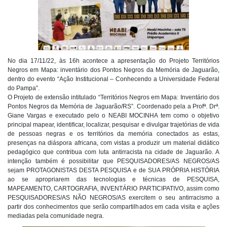
No dia 17/11/22, às 16h acontece a apresentação do Projeto Territórios
Negros em Mapa: inventário dos Pontos Negros da Memória de Jaguarão,
dentro do evento “Ação Institucional – Conhecendo a Universidade Federal
do Pampa”.
O Projeto de extensão intitulado “Territórios Negros em Mapa: Inventário dos
Pontos Negros da Memória de Jaguarão/RS”. Coordenado pela a Profª. Drª.
Giane Vargas e executado pelo o NEABI MOCINHA tem como o objetivo
principal mapear, identificar, localizar, pesquisar e divulgar trajetórias de vida
de pessoas negras e os territórios da memória conectados as estas,
presenças na diáspora africana, com vistas a produzir um material didático
pedagógico que contribua com luta antirracista na cidade de Jaguarão. A
intenção também é possibilitar que PESQUISADORES/AS NEGROS/AS
sejam PROTAGONISTAS DESTA PESQUISA e de SUA PRÓPRIA HISTÓRIA
ao se apropriarem das tecnologias e técnicas de PESQUISA,
MAPEAMENTO, CARTOGRAFIA, INVENTÁRIO PARTICIPATIVO, assim como
PESQUISADORES/AS NÃO NEGROS/AS exercitem o seu antirracismo a
partir dos conhecimentos que serão compartilhados em cada visita e ações
mediadas pela comunidade negra.