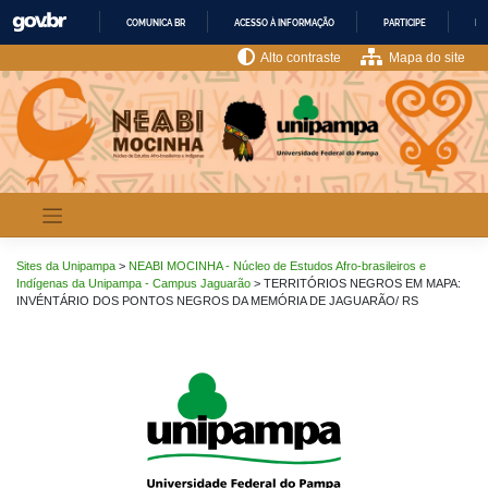
Pular
COMUNICA BR
ACESSO À INFORMAÇÃO
PARTICIPE
LE
para
o
IR
Alto contraste
Mapa do site
PARA
conteúdo
O
CONTEÚDO
Sites da Unipampa
>
NEABI MOCINHA - Núcleo de Estudos Afro-brasileiros e
Indígenas da Unipampa - Campus Jaguarão
>
TERRITÓRIOS NEGROS EM MAPA:
INVÉNTÁRIO DOS PONTOS NEGROS DA MEMÓRIA DE JAGUARÃO/ RS