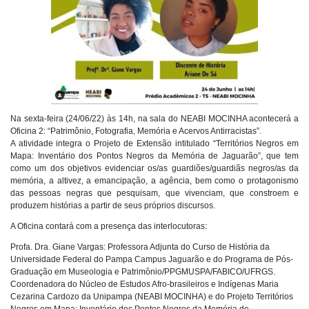
Na sexta-feira (24/06/22) às 14h, na sala do NEABI MOCINHA acontecerá a
Oficina 2: “Patrimônio, Fotografia, Memória e Acervos Antirracistas”.
A atividade integra o Projeto de Extensão intitulado “Territórios Negros em
Mapa: Inventário dos Pontos Negros da Memória de Jaguarão”, que tem
como um dos objetivos evidenciar os/as guardiões/guardiãs negros/as da
memória, a altivez, a emancipação, a agência, bem como o protagonismo
das pessoas negras que pesquisam, que vivenciam, que constroem e
produzem histórias a partir de seus próprios discursos.
A Oficina contará com a presença das interlocutoras:
Profa. Dra. Giane Vargas: Professora Adjunta do Curso de História da
Universidade Federal do Pampa Campus Jaguarão e do Programa de Pós-
Graduação em Museologia e Patrimônio/PPGMUSPA/FABICO/UFRGS.
Coordenadora do Núcleo de Estudos Afro-brasileiros e Indígenas Maria
Cezarina Cardozo da Unipampa (NEABI MOCINHA) e do Projeto Territórios