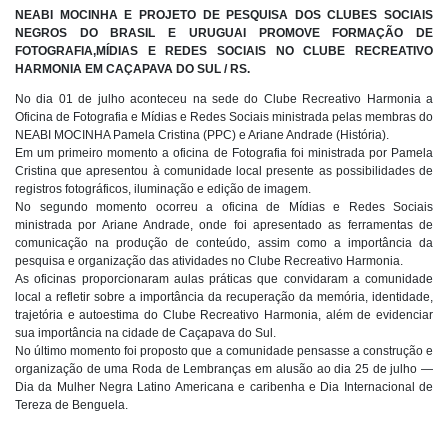
NEABI MOCINHA E PROJETO DE PESQUISA DOS CLUBES SOCIAIS
NEGROS DO BRASIL E URUGUAI PROMOVE FORMAÇÃO DE
FOTOGRAFIA,MÍDIAS E REDES SOCIAIS NO CLUBE RECREATIVO
HARMONIA EM CAÇAPAVA DO SUL / RS.
No dia 01 de julho aconteceu na sede do Clube Recreativo Harmonia a
Oficina de Fotografia e Mídias e Redes Sociais ministrada pelas membras do
NEABI MOCINHA Pamela Cristina (PPC) e Ariane Andrade (História).
Em um primeiro momento a oficina de Fotografia foi ministrada por Pamela
Cristina que apresentou à comunidade local presente as possibilidades de
registros fotográficos, iluminação e edição de imagem.
No segundo momento ocorreu a oficina de Mídias e Redes Sociais
ministrada por Ariane Andrade, onde foi apresentado as ferramentas de
comunicação na produção de conteúdo, assim como a importância da
pesquisa e organização das atividades no Clube Recreativo Harmonia.
As oficinas proporcionaram aulas práticas que convidaram a comunidade
local a refletir sobre a importância da recuperação da memória, identidade,
trajetória e autoestima do Clube Recreativo Harmonia, além de evidenciar
sua importância na cidade de Caçapava do Sul.
No último momento foi proposto que a comunidade pensasse a construção e
organização de uma Roda de Lembranças em alusão ao dia 25 de julho —
Dia da Mulher Negra Latino Americana e caribenha e Dia Internacional de
Tereza de Benguela.