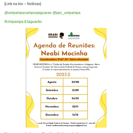
[Link na bio – Notícias]
@unipampacampusjaguarao
@ppc_unipampa
#Unipampa
#Jaguarão