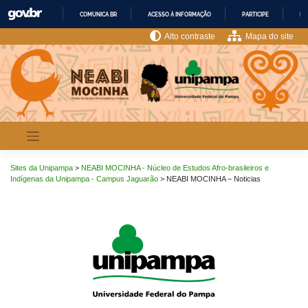
Pular
COMUNICA BR
ACESSO À INFORMAÇÃO
PARTICIPE
LE
para
o
IR
Alto contraste
Mapa do site
PARA
conteúdo
O
CONTEÚDO
Sites da Unipampa
>
NEABI MOCINHA - Núcleo de Estudos Afro-brasileiros e
Indígenas da Unipampa - Campus Jaguarão
>
NEABI MOCINHA – Noticias