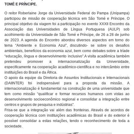
TOMÉ E PRÍNCIPE.
O reitor Roberlaine Jorge da Universidade Federal do Pampa (Unipampa)
participou de missão de cooperação técnica em São Tomé e Príncipe. O
principal objetivo da viagem foi a participação no evento XXXII Encontro da
Associação das Universidades de Língua Portuguesa (AULP) sob
acolhimento da Universidade de São Tomé e Príncipe, de 26 a 28 de junho
de 2023. A agenda do Encontro abordou diversos aspectos em torno do
tema “Ambiente e Economia Azul”, discutindo- se sobre os desafios
ambientais, benefícios da economia azul, bem como debates sobre a tríade
“educação, língua e desenvolvimento inclusivo”.A visita acadêmica também
pretendeu promover a internacionalização da Universidade,
especificamente na cooperação acadêmico-científica e no intercâmbio entre
instituições do Brasil e da África.
O apoio da equipe da Diretoria de Assuntos Institucionais e Internacionais
(DAIINTER) foi indispensável para a proposta da missão. A
internacionalização é fundamental na construção de uma universidade que
tem como missão “qualificar e formar recursos humanos com vistas ao
desenvolvimento socioeconômico regional e consolidar a integração entre
centros e grupos de pesquisa e indústrias”.
Frisa-se que a integração vai além das fronteiras. Através de acordos de
cooperação técnica com instituições acadêmicas do Brasil e do exterior é
possível consolidar a estas relações, tendo o reconhecimento de toda a
sociedade.