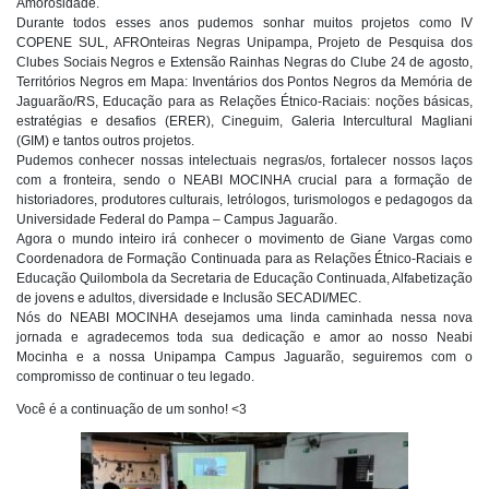
Amorosidade.
Durante todos esses anos pudemos sonhar muitos projetos como IV
COPENE SUL, AFROnteiras Negras Unipampa, Projeto de Pesquisa dos
Clubes Sociais Negros e Extensão Rainhas Negras do Clube 24 de agosto,
Territórios Negros em Mapa: Inventários dos Pontos Negros da Memória de
Jaguarão/RS, Educação para as Relações Étnico-Raciais: noções básicas,
estratégias e desafios (ERER), Cineguim, Galeria Intercultural Magliani
(GIM) e tantos outros projetos.
Pudemos conhecer nossas intelectuais negras/os, fortalecer nossos laços
com a fronteira, sendo o NEABI MOCINHA crucial para a formação de
historiadores, produtores culturais, letrólogos, turismologos e pedagogos da
Universidade Federal do Pampa – Campus Jaguarão.
Agora o mundo inteiro irá conhecer o movimento de Giane Vargas como
Coordenadora de Formação Continuada para as Relações Étnico-Raciais e
Educação Quilombola da Secretaria de Educação Continuada, Alfabetização
de jovens e adultos, diversidade e Inclusão SECADI/MEC.
Nós do NEABI MOCINHA desejamos uma linda caminhada nessa nova
jornada e agradecemos toda sua dedicação e amor ao nosso Neabi
Mocinha e a nossa Unipampa Campus Jaguarão, seguiremos com o
compromisso de continuar o teu legado.
Você é a continuação de um sonho! <3