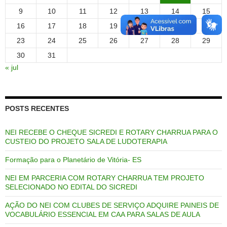
9
10
11
12
13
14
15
16
17
18
19
20
21
22
23
24
25
26
27
28
29
30
31
« jul
POSTS RECENTES
NEI RECEBE O CHEQUE SICREDI E ROTARY CHARRUA PARA O
CUSTEIO DO PROJETO SALA DE LUDOTERAPIA
Formação para o Planetário de Vitória- ES
NEI EM PARCERIA COM ROTARY CHARRUA TEM PROJETO
SELECIONADO NO EDITAL DO SICREDI
AÇÃO DO NEI COM CLUBES DE SERVIÇO ADQUIRE PAINEIS DE
VOCABULÁRIO ESSENCIAL EM CAA PARA SALAS DE AULA