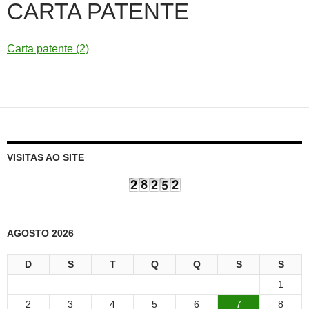
CARTA PATENTE
Carta patente (2)
VISITAS AO SITE
AGOSTO 2026
D
S
T
Q
Q
S
S
1
2
3
4
5
6
7
8