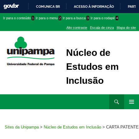
COMUNICA BR
ACESSO À INFORMAÇÃO
PARTI
IR
Ir
Ir
Ir
Ir para o conteúdo
1
Ir para o menu
2
Ir para a busca
3
Ir para o rodapé
4
PARA
para
para
para
O
Alto contraste
Escala de cinza
Mapa do site
CONTEÚDO
conteúdo
menu
menu
superior
lateral
Núcleo de
Estudos em
Inclusão
Ir
Pesquisar
para
MENU
rodapé
PRINCI
Sites da Unipampa
>
Núcleo de Estudos em Inclusão
>
CARTA PATENTE