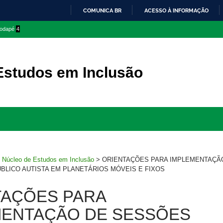
COMUNICA BR
ACESSO À INFORMAÇÃO
IR
 rodapé
4
PARA
O
CONTEÚDO
Estudos em Inclusão
Ir
para
rodapé
>
Núcleo de Estudos em Inclusão
>
ORIENTAÇÕES PARA IMPLEMENTAÇÃ
ÚBLICO AUTISTA EM PLANETÁRIOS MÓVEIS E FIXOS
TAÇÕES PARA
MENTAÇÃO DE SESSÕES