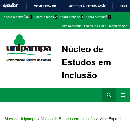
COMUNICA BR
ACESSO À INFORMAÇÃO
PARTI
IR
Ir
Ir
Ir
Ir para o conteúdo
1
Ir para o menu
2
Ir para a busca
3
Ir para o rodapé
4
PARA
para
para
para
O
Alto contraste
Escala de cinza
Mapa do site
CONTEÚDO
conteúdo
menu
menu
superior
lateral
Núcleo de
Estudos em
Inclusão
Ir
Pesquisar
para
MENU
rodapé
PRINCI
Sites da Unipampa
>
Núcleo de Estudos em Inclusão
>
Mind Express