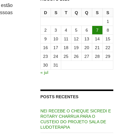
 estão
essoas
D
S
T
Q
Q
S
S
1
2
3
4
5
6
7
8
9
10
11
12
13
14
15
16
17
18
19
20
21
22
23
24
25
26
27
28
29
30
31
« jul
POSTS RECENTES
NEI RECEBE O CHEQUE SICREDI E
ROTARY CHARRUA PARA O
CUSTEIO DO PROJETO SALA DE
LUDOTERAPIA