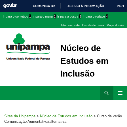
COMUNICA BR
ACESSO À INFORMAÇÃO
PARTI
IR
Ir
Ir
Ir
Ir para o conteúdo
1
Ir para o menu
2
Ir para a busca
3
Ir para o rodapé
4
PARA
para
para
para
O
Alto contraste
Escala de cinza
Mapa do site
CONTEÚDO
conteúdo
menu
menu
superior
lateral
Núcleo de
Estudos em
Inclusão
Ir
Pesquisar
para
MENU
rodapé
PRINCI
Sites da Unipampa
>
Núcleo de Estudos em Inclusão
>
Curso de verão
Comunicação Aumentativa/alternativa