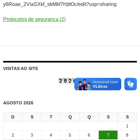
y6Roae_2ViaSXkf_sbMkf7HjttOc/edit?usp=sharing
Protocolos de segurança (2)
VISITAS AO SITE
AGOSTO 2026
D
S
T
Q
Q
S
S
1
2
3
4
5
6
7
8