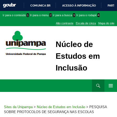
COMUNICA BR
ACESSO À INFORMAÇÃO
PARTI
IR
Ir
Ir
Ir
Ir para o conteúdo
1
Ir para o menu
2
Ir para a busca
3
Ir para o rodapé
4
PARA
para
para
para
O
Alto contraste
Escala de cinza
Mapa do site
CONTEÚDO
conteúdo
menu
menu
superior
lateral
Núcleo de
Estudos em
Inclusão
Ir
Pesquisar
para
MENU
rodapé
PRINCI
Sites da Unipampa
>
Núcleo de Estudos em Inclusão
>
PESQUISA
SOBRE PROTOCOLOS DE SEGURANÇA NAS ESCOLAS