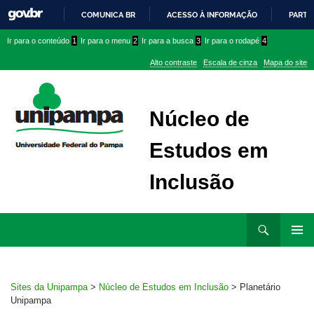
COMUNICA BR
ACESSO À INFORMAÇÃO
PARTI
IR
Ir
Ir
Ir
Ir para o conteúdo
1
Ir para o menu
2
Ir para a busca
3
Ir para o rodapé
4
PARA
para
para
para
O
Alto contraste
Escala de cinza
Mapa do site
CONTEÚDO
conteúdo
menu
menu
superior
lateral
Núcleo de
Estudos em
Inclusão
Ir
Pesquisar
para
MENU
rodapé
PRINCI
Sites da Unipampa
>
Núcleo de Estudos em Inclusão
>
Planetário
Unipampa