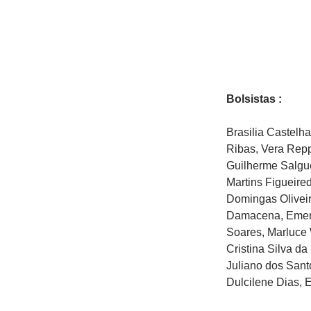
Bolsistas :
Brasilia Castelh
Ribas, Vera Repp
Guilherme Salgue
Martins Figueire
Domingas Oliveir
Damacena, Emerso
Soares, Marluce 
Cristina Silva d
Juliano dos Sant
Dulcilene Dias, 