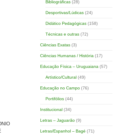
Bibliográficas
(28)
Desportivas/Lúdicas
(24)
Didático Pedagógicas
(158)
Técnicas e outras
(72)
Ciências Exatas
(3)
Ciências Humanas / História
(17)
Educação Física – Uruguaiana
(57)
Artístico/Cultural
(49)
Educação no Campo
(76)
Portifólios
(44)
Institucional
(34)
Letras – Jaguarão
(9)
ONIO
E
Letras/Espanhol – Bagé
(71)