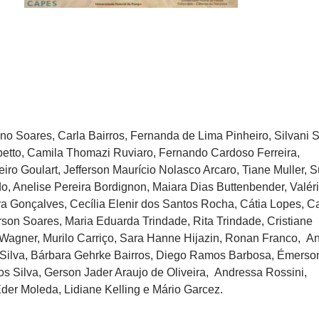
ano Soares, Carla Bairros, Fernanda de Lima Pinheiro, Silvani S
etto, Camila Thomazi Ruviaro, Fernando Cardoso Ferreira,
iro Goulart, Jefferson Maurício Nolasco Arcaro, Tiane Muller, 
do, Anelise Pereira Bordignon, Maiara Dias Buttenbender, Valér
a Gonçalves, Cecília Elenir dos Santos Rocha, Cátia Lopes, Ca
n Soares, Maria Eduarda Trindade, Rita Trindade, Cristiane
Wagner, Murilo Carriço, Sara Hanne Hijazin, Ronan Franco, A
a Silva, Bárbara Gehrke Bairros, Diego Ramos Barbosa, Émerso
os Silva, Gerson Jader Araujo de Oliveira, Andressa Rossini,
Eder Moleda, Lidiane Kelling e Mário Garcez.