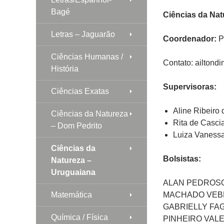
Bagé
Ciências da Nat
Letras – Jaguarão
Coordenador:
Pr
Ciências Humanas /
Contato: ailtond
História
Supervisoras:
Ciências Exatas
Aline Ribeiro
Ciências da Natureza
Rita de Casci
– Dom Pedrito
Luiza Vanessa
Ciências da
Bolsistas:
Natureza –
Uruguaiana
ALAN PEDROSO
Matemática
MACHADO VEBE
GABRIELLY FA
Química / Física
PINHEIRO VALE