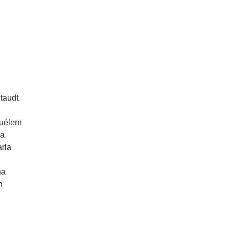
taudt
Suélem
ia
rla
na
n