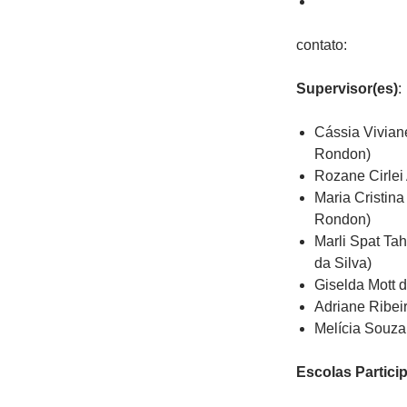
contato:
Supervisor(es)
:
Cássia Vivian
Rondon)
Rozane Cirlei
Maria Cristin
Rondon)
Marli Spat Ta
da Silva)
Giselda Mott d
Adriane Ribeir
Melícia Souza 
Escolas Partici