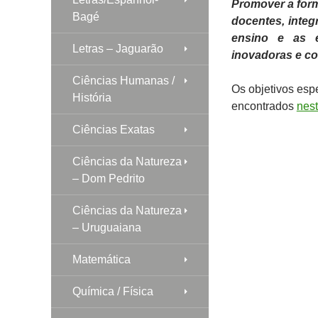
Promover a forma
Bagé
docentes, integ
ensino e as e
Letras – Jaguarão
inovadoras e co
Ciências Humanas /
Os objetivos espe
História
encontrados
nest
Ciências Exatas
Ciências da Natureza
– Dom Pedrito
Ciências da Natureza
– Uruguaiana
Matemática
Química / Física