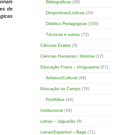
ionais
Bibliográficas
(28)
des de
Desportivas/Lúdicas
(24)
gicas
Didático Pedagógicas
(158)
Técnicas e outras
(72)
Ciências Exatas
(3)
Ciências Humanas / História
(17)
Educação Física – Uruguaiana
(57)
Artístico/Cultural
(49)
Educação no Campo
(76)
Portifólios
(44)
Institucional
(34)
Letras – Jaguarão
(9)
Letras/Espanhol – Bagé
(71)