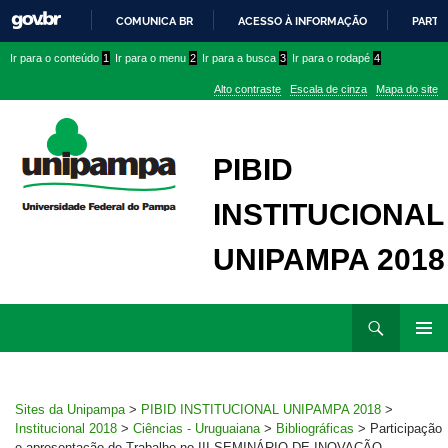
COMUNICA BR
ACESSO À INFORMAÇÃO
PARTI
IR
Ir
Ir
Ir
Ir para o conteúdo
1
Ir para o menu
2
Ir para a busca
3
Ir para o rodapé
4
PARA
para
para
para
O
Alto contraste
Escala de cinza
Mapa do site
CONTEÚDO
conteúdo
menu
menu
superior
lateral
PIBID
INSTITUCIONAL
UNIPAMPA 2018
Ir
Pesquisar
para
MENU
rodapé
PRINCI
Sites da Unipampa
>
PIBID INSTITUCIONAL UNIPAMPA 2018
>
Institucional 2018
>
Ciências - Uruguaiana
>
Bibliográficas
>
Participação
e apresentação de Trabalho no III SEMINÁRIO DE INOVAÇÃO