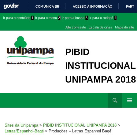
COMUNICA BR
ACESSO À INFORMAÇÃO
PARTI
IR
Ir
Ir
Ir
Ir para o conteúdo
1
Ir para o menu
2
Ir para a busca
3
Ir para o rodapé
4
PARA
para
para
para
O
Alto contraste
Escala de cinza
Mapa do site
CONTEÚDO
conteúdo
menu
menu
superior
lateral
PIBID
INSTITUCIONAL
UNIPAMPA 2018
Ir
Pesquisar
para
MENU
rodapé
PRINCI
Sites da Unipampa
>
PIBID INSTITUCIONAL UNIPAMPA 2018
>
Letras/Espanhol-Bagé
>
Produções – Letras Espanhol Bagé