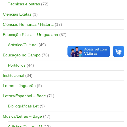
Técnicas e outras
(72)
Ciências Exatas
(3)
Ciências Humanas / História
(17)
Educação Física – Uruguaiana
(57)
Artístico/Cultural
(49)
Educação no Campo
(76)
Portifólios
(44)
Institucional
(34)
Letras – Jaguarão
(9)
Letras/Espanhol – Bagé
(71)
Bibliográficas Let
(9)
Musica/Letras – Bagé
(47)
Artístico/Cultural-M
(13)