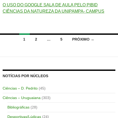
O USO DO GOOGLE SALA DE AULA PELO PIBID
CIÊNCIAS DA NATUREZA DA UNIPAMPA- CAMPUS
Navegação
1
2
…
5
PRÓXIMO →
por
posts
NOTÍCIAS POR NÚCLEOS
Ciências – D. Pedrito
(45)
Ciências – Uruguaiana
(303)
Bibliográficas
(28)
Desportivas/Lúdicas
(24)