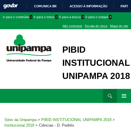
COMUNICA BR
ACESSO À INFORMAÇÃO
PARTI
IR
Ir
Ir
Ir
Ir para o conteúdo
1
Ir para o menu
2
Ir para a busca
3
Ir para o rodapé
4
PARA
para
para
para
O
Alto contraste
Escala de cinza
Mapa do site
CONTEÚDO
conteúdo
menu
menu
superior
lateral
PIBID
INSTITUCIONAL
UNIPAMPA 2018
Ir
Pesquisar
para
MENU
rodapé
PRINCI
Sites da Unipampa
>
PIBID INSTITUCIONAL UNIPAMPA 2018
>
Institucional 2018
>
Ciências - D. Pedrito