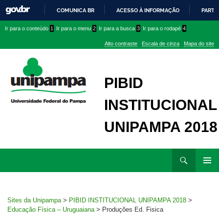
COMUNICA BR
ACESSO À INFORMAÇÃO
PARTI
IR
Ir
Ir
Ir
Ir para o conteúdo
1
Ir para o menu
2
Ir para a busca
3
Ir para o rodapé
4
PARA
para
para
para
O
Alto contraste
Escala de cinza
Mapa do site
CONTEÚDO
conteúdo
menu
menu
superior
lateral
PIBID
INSTITUCIONAL
UNIPAMPA 2018
Ir
Pesquisar
para
MENU
rodapé
PRINCI
Sites da Unipampa
>
PIBID INSTITUCIONAL UNIPAMPA 2018
>
Educação Física – Uruguaiana
>
Produções Ed. Fisica