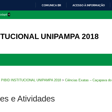
COMUNICA BR
ACESSO À INFORMAÇÃO
IR
 rodapé
4
PARA
O
CONTEÚDO
TITUCIONAL UNIPAMPA 2018
Ir
para
rodapé
>
PIBID INSTITUCIONAL UNIPAMPA 2018
>
Ciências Exatas – Caçapava do
es e Atividades