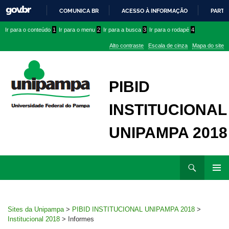
COMUNICA BR
ACESSO À INFORMAÇÃO
PARTI
IR
Ir
Ir
Ir
Ir para o conteúdo
1
Ir para o menu
2
Ir para a busca
3
Ir para o rodapé
4
PARA
para
para
para
O
Alto contraste
Escala de cinza
Mapa do site
CONTEÚDO
conteúdo
menu
menu
superior
lateral
PIBID
INSTITUCIONAL
UNIPAMPA 2018
Ir
Pesquisar
para
MENU
rodapé
PRINCI
Sites da Unipampa
>
PIBID INSTITUCIONAL UNIPAMPA 2018
>
Institucional 2018
>
Informes