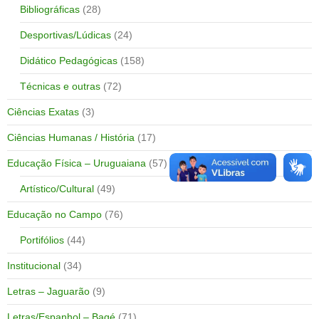
Bibliográficas
(28)
Desportivas/Lúdicas
(24)
Didático Pedagógicas
(158)
Técnicas e outras
(72)
Ciências Exatas
(3)
Ciências Humanas / História
(17)
Educação Física – Uruguaiana
(57)
Artístico/Cultural
(49)
Educação no Campo
(76)
Portifólios
(44)
Institucional
(34)
Letras – Jaguarão
(9)
Letras/Espanhol – Bagé
(71)