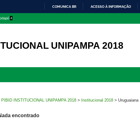
COMUNICA BR
ACESSO À INFORMAÇÃO
IR
 rodapé
4
PARA
O
CONTEÚDO
TITUCIONAL UNIPAMPA 2018
Ir
para
rodapé
>
PIBID INSTITUCIONAL UNIPAMPA 2018
>
Institucional 2018
>
Uruguaiana
Nada encontrado