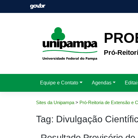
Pular
para
o
conteúdo
PRO
Pró-Reitor
Equipe e Contato
Agendas
Edita
Sites da Unipampa
>
Pró-Reitoria de Extensão e C
Tag:
Divulgação Científi
Resultado Provisório de 