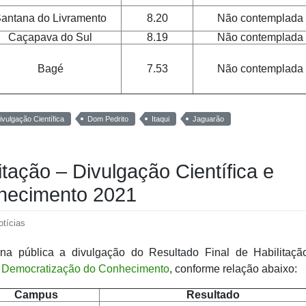
antana do Livramento
8.20
Não contemplada
Caçapava do Sul
8.19
Não contemplada
Bagé
7.53
Não contemplada
ivulgação Científica
Dom Pedrito
Itaqui
Jaguarão
itação – Divulgação Científica e
hecimento 2021
otícias
rna pública a divulgação do Resultado Final de Habilitaçã
 e Democratização do Conhecimento
, conforme relação abaixo:
Campus
Resultado