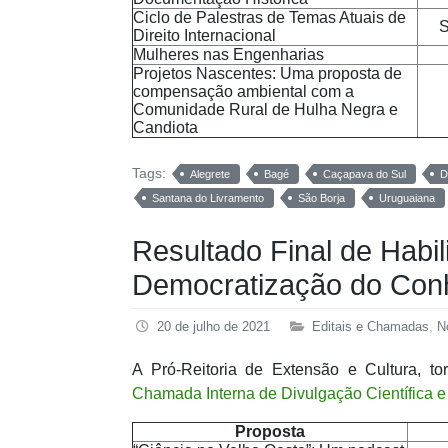
Ciclo de Palestras de Temas Atuais de
S
Direito Internacional
Mulheres nas Engenharias
Projetos Nascentes: Uma proposta de
compensação ambiental com a
Comunidade Rural de Hulha Negra e
Candiota
Tags:
Alegrete
Bagé
Caçapava do Sul
D
Santana do Livramento
São Borja
Uruguaiana
Resultado Final de Habil
Democratização do Con
20 de julho de 2021
Editais e Chamadas
,
N
A Pró-Reitoria de Extensão e Cultura, to
Chamada Interna de Divulgação Científica
Proposta