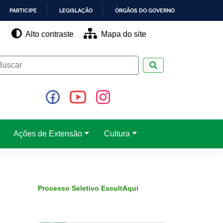
PARTICIPE
LEGISLAÇÃO
ÓRGÃOS DO GOVERNO
Alto contraste
Mapa do site
Pesquisar
Ações de Extensão
Cultura
Processo Seletivo EscultAqui