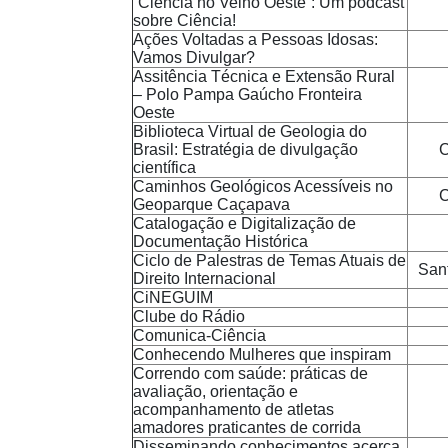
“Ciência no Velho Oeste”: Um podcast
sobre Ciência!
Ações Voltadas a Pessoas Idosas:
Vamos Divulgar?
Assitência Técnica e Extensão Rural
– Polo Pampa Gaúcho Fronteira
Oeste
Biblioteca Virtual de Geologia do
Brasil: Estratégia de divulgação
C
científica
Caminhos Geológicos Acessíveis no
C
Geoparque Caçapava
Catalogação e Digitalização de
Documentação Histórica
Ciclo de Palestras de Temas Atuais de
San
Direito Internacional
CiNEGUIM
Clube do Rádio
Comunica-Ciência
Conhecendo Mulheres que inspiram
Correndo com saúde: práticas de
avaliação, orientação e
acompanhamento de atletas
amadores praticantes de corrida
Disseminando conhecimentos acerca