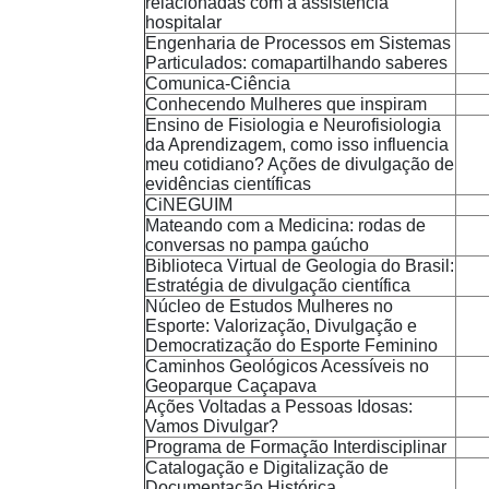
relacionadas com a assistência
hospitalar
Engenharia de Processos em Sistemas
Particulados: comapartilhando saberes
Comunica-Ciência
Conhecendo Mulheres que inspiram
Ensino de Fisiologia e Neurofisiologia
da Aprendizagem, como isso influencia
meu cotidiano? Ações de divulgação de
evidências científicas
CiNEGUIM
Mateando com a Medicina: rodas de
conversas no pampa gaúcho
Biblioteca Virtual de Geologia do Brasil:
Estratégia de divulgação científica
Núcleo de Estudos Mulheres no
Esporte: Valorização, Divulgação e
Democratização do Esporte Feminino
Caminhos Geológicos Acessíveis no
Geoparque Caçapava
Ações Voltadas a Pessoas Idosas:
Vamos Divulgar?
Programa de Formação Interdisciplinar
Catalogação e Digitalização de
Documentação Histórica