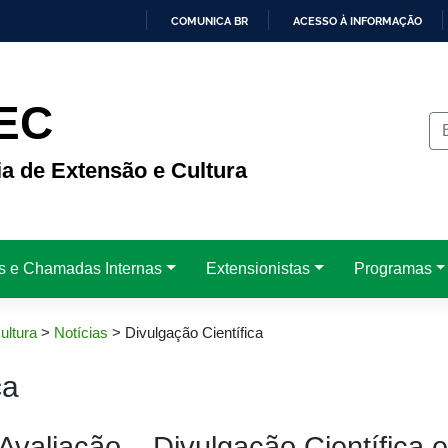
COMUNICA BR
ACESSO À INFORMAÇÃO
IR
PARA
O
CONTEÚDO
EC
ia de Extensão e Cultura
is e Chamadas Internas
Extensionistas
Programas
ultura
>
Notícias
>
Divulgação Científica
ca
Avaliação – Divulgação Científica e