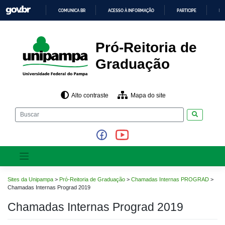
Pular
COMUNICA BR
ACESSO À INFORMAÇÃO
PARTICIPE
LE
para
o
IR
PARA
conteúdo
O
CONTEÚDO
Pró-Reitoria de
Graduação
Alto contraste
Mapa do site
Pesquisar
Sites da Unipampa
>
Pró-Reitoria de Graduação
>
Chamadas Internas PROGRAD
>
Chamadas Internas Prograd 2019
Chamadas Internas Prograd 2019