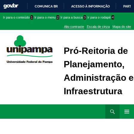
COMUNICA BR
ACESSO À INFORMAÇÃO
PARTI
IR
Ir
Ir
Ir
Ir para o conteúdo
1
Ir para o menu
2
Ir para a busca
3
Ir para o rodapé
4
PARA
para
para
para
O
Alto contraste
Escala de cinza
Mapa do site
CONTEÚDO
conteúdo
menu
menu
superior
lateral
Pró-Reitoria de
Planejamento,
Administração e
Infraestrutura
Ir
Pesquisar
para
MENU
rodapé
PRINCI