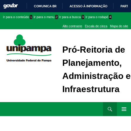
COMUNICA BR
ACESSO À INFORMAÇÃO
PARTI
IR
Ir
Ir
Ir
Ir para o conteúdo
1
Ir para o menu
2
Ir para a busca
3
Ir para o rodapé
4
PARA
para
para
para
O
Alto contraste
Escala de cinza
Mapa do site
CONTEÚDO
conteúdo
menu
menu
superior
lateral
Pró-Reitoria de
Planejamento,
Administração e
Infraestrutura
Ir
Pesquisar
para
MENU
rodapé
PRINCI