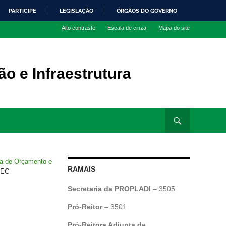
PARTICIPE
LEGISLAÇÃO
ÓRGÃOS DO GOVERNO
Alto contraste
Escala de cinza
Mapa do site
o e Infraestrutura
ia de Orçamento e
RAMAIS
MEC
Secretaria da PROPLADI
– 3505
Pró-Reitor
– 3501
Pró-Reitora Adjunta de