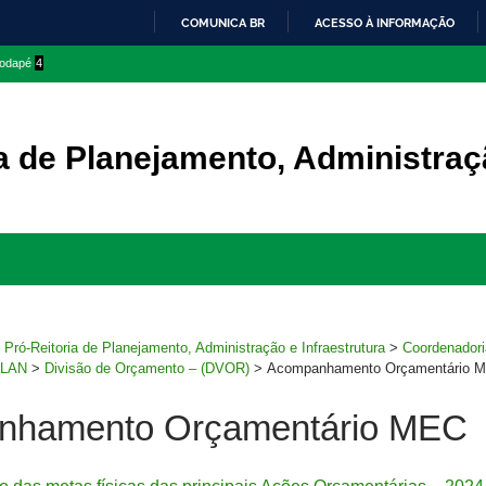
COMUNICA BR
ACESSO À INFORMAÇÃO
IR
 rodapé
4
PARA
O
CONTEÚDO
a de Planejamento, Administraçã
Ir
para
rodapé
>
Pró-Reitoria de Planejamento, Administração e Infraestrutura
>
Coordenador
PLAN
>
Divisão de Orçamento – (DVOR)
>
Acompanhamento Orçamentário 
nhamento Orçamentário MEC