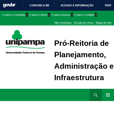
COMUNICA BR
ACESSO À INFORMAÇÃO
PARTI
IR
Ir
Ir
Ir
Ir para o conteúdo
1
Ir para o menu
2
Ir para a busca
3
Ir para o rodapé
4
PARA
para
para
para
O
Alto contraste
Escala de cinza
Mapa do site
CONTEÚDO
conteúdo
menu
menu
superior
lateral
Pró-Reitoria de
Planejamento,
Administração e
Infraestrutura
Ir
Pesquisar
para
MENU
rodapé
PRINCI