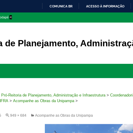
COMUNICA BR
ACESSO À INFORMAÇÃO
IR
 rodapé
4
PARA
O
CONTEÚDO
a de Planejamento, Administraçã
Ir
para
rodapé
>
Pró-Reitoria de Planejamento, Administração e Infraestrutura
>
Coordenadori
INFRA
>
Acompanhe as Obras da Unipampa
>
5
949 × 684
Acompanhe as Obras da Unipampa