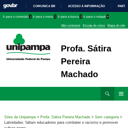
COMUNICA BR
ACESSO À INFORMAÇÃO
PARTI
IR
Ir
Ir
Ir
Ir para o conteúdo
1
Ir para o menu
2
Ir para a busca
3
Ir para o rodapé
4
PARA
para
para
para
O
Alto contraste
Escala de cinza
Mapa do site
CONTEÚDO
conteúdo
menu
menu
superior
lateral
Profa. Sátira
Pereira
Machado
Ir
Pesquisar
para
MENU
rodapé
PRINCI
Sites da Unipampa
>
Profa. Sátira Pereira Machado
>
Sem categoria
>
Latinidades: faltam educadores para combater o racismo e promover
cultura negra