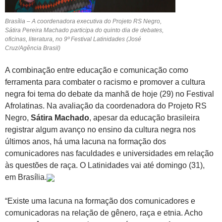
Brasília – A coordenadora executiva do Projeto RS Negro,
Sátira Pereira Machado participa do quinto dia de debates,
oficinas, literatura, no 9º Festival Latinidades (José
Cruz/Agência Brasil)
A combinação entre educação e comunicação como
ferramenta para combater o racismo e promover a cultura
negra foi tema do debate da manhã de hoje (29) no Festival
Afrolatinas. Na avaliação da coordenadora do Projeto RS
Negro,
Sátira Machado
, apesar da educação brasileira
registrar algum avanço no ensino da cultura negra nos
últimos anos, há uma lacuna na formação dos
comunicadores nas faculdades e universidades em relação
às questões de raça. O Latinidades vai até domingo (31),
em Brasília.
“Existe uma lacuna na formação dos comunicadores e
comunicadoras na relação de gênero, raça e etnia. Acho