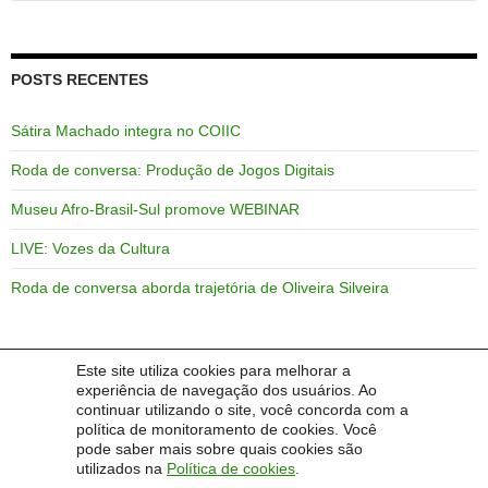
por:
POSTS RECENTES
Sátira Machado integra no COIIC
Roda de conversa: Produção de Jogos Digitais
Museu Afro-Brasil-Sul promove WEBINAR
LIVE: Vozes da Cultura
Roda de conversa aborda trajetória de Oliveira Silveira
Este site utiliza cookies para melhorar a
COMENTÁRIOS
experiência de navegação dos usuários. Ao
continuar utilizando o site, você concorda com a
política de monitoramento de cookies. Você
Um comentarista do WordPress
em
PROGRAD/DEaD em
pode saber mais sobre quais cookies são
Webnários sobre EaD em tempos de Covid-19
utilizados na
Política de cookies
.