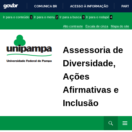
COMUNICA BR
ACESSO À INFORMAÇÃO
PARTI
IR
Ir
Ir
Ir
Ir para o conteúdo
1
Ir para o menu
2
Ir para a busca
3
Ir para o rodapé
4
PARA
para
para
para
O
Alto contraste
Escala de cinza
Mapa do site
CONTEÚDO
conteúdo
menu
menu
superior
lateral
Assessoria de
Diversidade,
Ações
Afirmativas e
Inclusão
Ir
Pesquisar
para