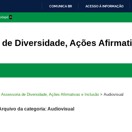
COMUNICA BR
ACESSO À INFORMAÇÃO
IR
 rodapé
4
PARA
O
CONTEÚDO
 de Diversidade, Ações Afirmati
Ir
para
rodapé
>
Assessoria de Diversidade, Ações Afirmativas e Inclusão
>
Audiovisual
Arquivo da categoria: Audiovisual