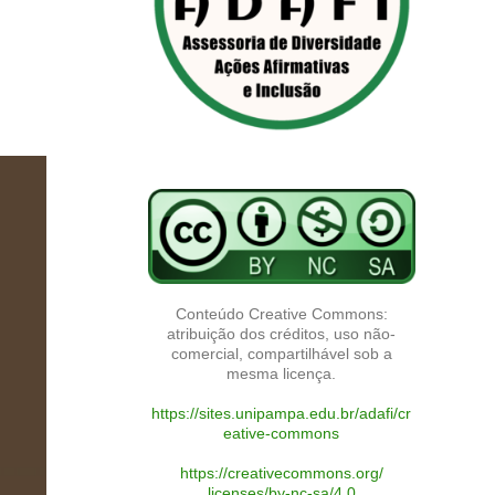
Conteúdo Creative Commons:
atribuição dos créditos, uso não-
comercial, compartilhável sob a
mesma licença.
https://sites.unipampa.edu.br/adafi/cr
eative-commons
https://creativecommons.org/
licenses/by-nc-sa/4.0