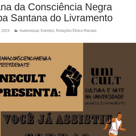
na da Consciência Negra
a Santana do Livramento
e 2023
Audiovisual
,
Eventos
,
Relações Étnico-Raciais