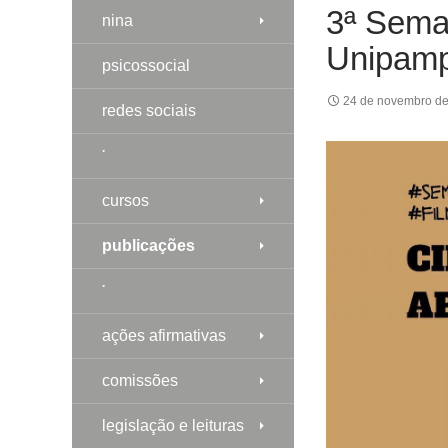
3ª Sema
nina
Unipamp
psicossocial
24 de novembro d
redes sociais
༌
cursos
publicações
༌
ações afirmativas
comissões
legislação e leituras