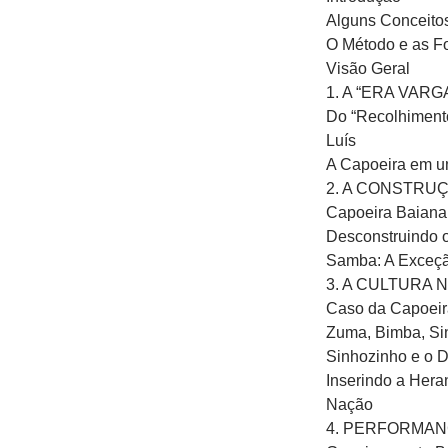
Alguns Conceitos
O Método e as F
Visão Geral
1. A “ERA VAR
Do “Recolhimento
Luís
A Capoeira em u
2. A CONSTRUÇ
Capoeira Baiana
Desconstruindo 
Samba: A Exceçã
3. A CULTURA 
Caso da Capoeir
Zuma, Bimba, Sin
Sinhozinho e o D
Inserindo a Hera
Nação
4. PERFORMANCE