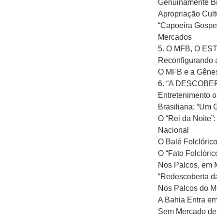
Genuinamente Bra
Apropriação Cult
“Capoeira Gospel
Mercados
5. O MFB, O 
Reconfigurando 
O MFB e a Gênese 
6. “A DESCOBER
Entretenimento 
Brasiliana: “Um 
O “Rei da Noite”:
Nacional
O Balé Folclóri
O “Fato Folclóri
Nos Palcos, em M
“Redescoberta da
Nos Palcos do Mo
A Bahia Entra em
Sem Mercado de 