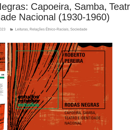
egras: Capoeira, Samba, Teat
dade Nacional (1930-1960)
2023
Leituras
,
Relações Étnico-Raciais
,
Sociedade