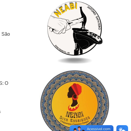
, São
S: O
a