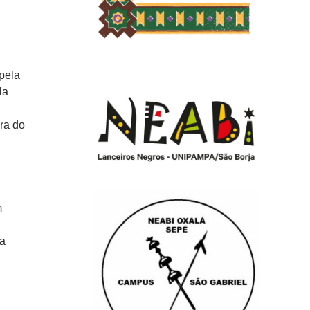
 pela
la
ra do
m
da