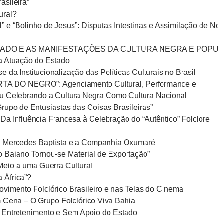
sileira”
ural?
” e “Bolinho de Jesus”: Disputas Intestinas e Assimilação de N
ESTADO E AS MANIFESTAÇÕES DA CULTURA NEGRA E POP
a Atuação do Estado
da Institucionalização das Políticas Culturais no Brasil
TA DO NEGRO”: Agenciamento Cultural, Performance e
ou Celebrando a Cultura Negra Como Cultura Nacional
Grupo de Entusiastas das Coisas Brasileiras”
 Da Influência Francesa à Celebração do “Autêntico” Folclore
co Mercedes Baptista e a Companhia Oxumaré
co Baiano Tornou-se Material de Exportação”
eio a uma Guerra Cultural
 África”?
vimento Folclórico Brasileiro e nas Telas do Cinema
 Cena – O Grupo Folclórico Viva Bahia
Entretenimento e Sem Apoio do Estado