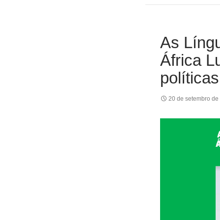
As Língu
África L
política
20 de setembro de