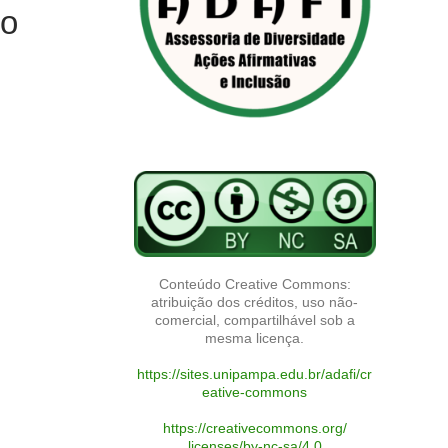
ro
Conteúdo Creative Commons:
atribuição dos créditos, uso não-
comercial, compartilhável sob a
mesma licença.
https://sites.unipampa.edu.br/adafi/cr
eative-commons
https://creativecommons.org/
licenses/by-nc-sa/4.0