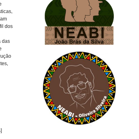
e
ticas,
íam
il dos
a das
e
rução
tes,
]