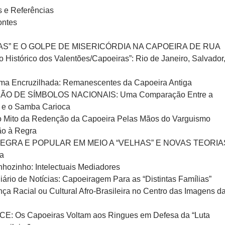
 e Referências
ontes
GAS” E O GOLPE DE MISERICÓRDIA NA CAPOEIRA DE RUA
 Histórico dos Valentões/Capoeiras”: Rio de Janeiro, Salvador
ma Encruzilhada: Remanescentes da Capoeira Antiga
ÃO DE SÍMBOLOS NACIONAIS: Uma Comparação Entre a
 e o Samba Carioca
o Mito da Redenção da Capoeira Pelas Mãos do Varguismo
o à Regra
NEGRA E POPULAR EM MEIO A “VELHAS” E NOVAS TEORIA
a
hozinho: Intelectuais Mediadores
iário de Notícias: Capoeiragem Para as “Distintas Famílias”
nça Racial ou Cultural Afro-Brasileira no Centro das Imagens d
: Os Capoeiras Voltam aos Ringues em Defesa da “Luta