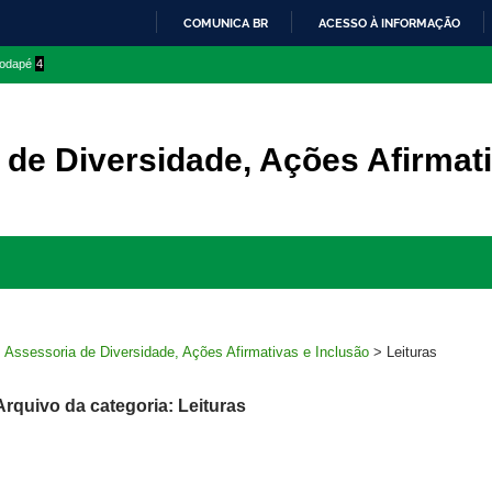
COMUNICA BR
ACESSO À INFORMAÇÃO
IR
 rodapé
4
PARA
O
CONTEÚDO
 de Diversidade, Ações Afirmati
Ir
para
rodapé
>
Assessoria de Diversidade, Ações Afirmativas e Inclusão
>
Leituras
Arquivo da categoria: Leituras