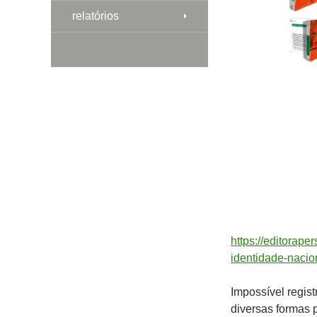
relatórios
https://editorap
identidade-naci
Impossível regis
diversas formas 