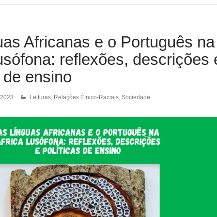
as Africanas e o Português na
usófona: reflexões, descrições 
s de ensino
 2023
Leituras
,
Relações Étnico-Raciais
,
Sociedade