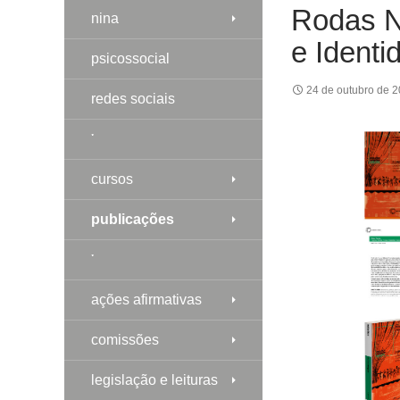
Rodas N
nina
e Identi
psicossocial
24 de outubro de 
redes sociais
༌
cursos
publicações
༌
ações afirmativas
comissões
legislação e leituras