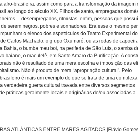
ra afro-brasileira, assim como para a transformação da imagem 
asil ao longo do século XX. Filhos de santo, empregadas domés
inheiros… desempregados, ritmistas, enfim, pessoas que possu
de serem negros, pobres e sonhadores. Era esse o mesmo perf
ompunham o elenco dos espetáculos do Teatro Experimental do
de Carlos Machado, o grupo Oxumaré, ou as rodas de capoeir
na Bahia, o bumba meu boi, na periferia de São Luís, o samba d
vo baiano, o maculelê, em Santo Amaro da Purificação. A const
onais não é resultado de uma mera escolha e imposição das eli
italismo. Não é produto de mera “apropriação cultural”. Pelo
o brasileiro é mais um exemplo de que se trata de uma complexa
a verdadeira guerra cultural travada entre diversos segmentos
de práticas geralmente locais e originárias de/ou associadas a
TURAS ATLÂNTICAS ENTRE MARES AGITADOS [Flávio Gomes