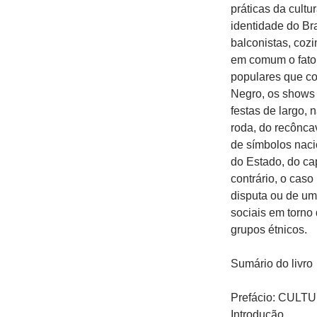
práticas da cultu
identidade do Br
balconistas, coz
em comum o fato 
populares que c
Negro, os shows 
festas de largo, 
roda, do recônca
de símbolos naci
do Estado, do cap
contrário, o cas
disputa ou de um
sociais em torno 
grupos étnicos.
Sumário do livro
Prefácio: CUL
Introdução