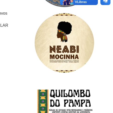
ovos
ULAR