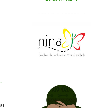
-
sas