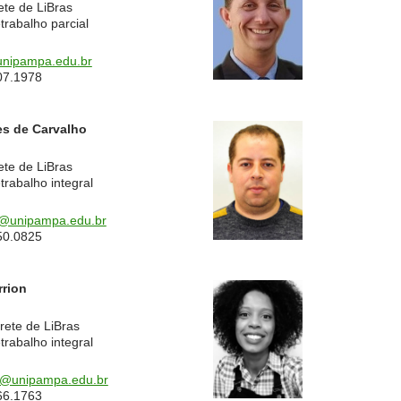
ete de LiBras
trabalho parcial
unipampa.edu.br
07.1978
s de Carvalho
ete de LiBras
trabalho integral
o@unipampa.edu.br
50.0825
rrion
rete de LiBras
trabalho integral
xt@unipampa.edu.br
66.1763