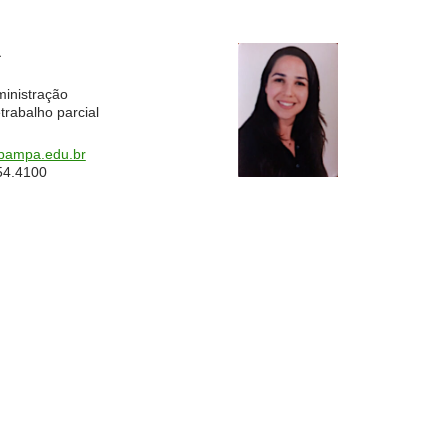
a
ministração
trabalho parcial
pampa.edu.br
54.4100