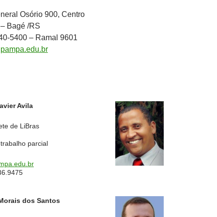
neral Osório 900, Centro
 – Bagé /RS
240-5400 – Ramal 9601
pampa.edu.br
vier Avila
ete de LiBras
trabalho parcial
mpa.edu.br
36.9475
Morais dos Santos