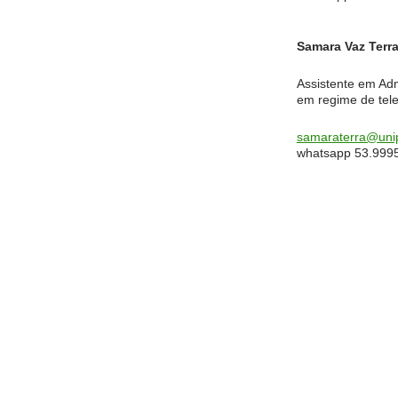
Samara Vaz Terr
Assistente em Ad
em regime de tele
samaraterra@uni
whatsapp 53.999