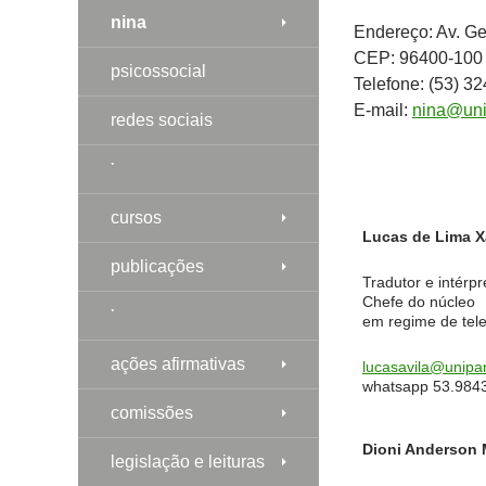
nina
Endereço: Av. Ge
CEP: 96400-100
psicossocial
Telefone: (53) 3
E-mail:
nina@uni
redes sociais
༌
cursos
Lucas de Lima Xa
publicações
Tradutor e intérpr
Chefe do núcleo
༌
em regime de tele
ações afirmativas
lucasavila@unipa
whatsapp 53.984
comissões
Dioni Anderson 
legislação e leituras