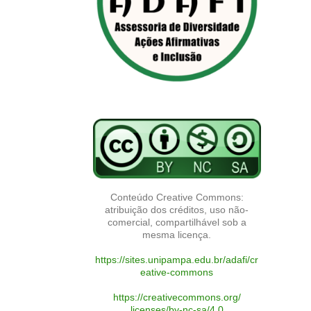
Conteúdo Creative Commons:
atribuição dos créditos, uso não-
comercial, compartilhável sob a
mesma licença.
https://sites.unipampa.edu.br/adafi/cr
eative-commons
https://creativecommons.org/
licenses/by-nc-sa/4.0