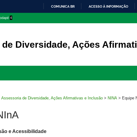
COMUNICA BR
ACESSO À INFORMAÇÃO
IR
 rodapé
4
PARA
O
CONTEÚDO
 de Diversidade, Ações Afirmati
Ir
para
rodapé
>
Assessoria de Diversidade, Ações Afirmativas e Inclusão
>
NINA
>
Equipe 
NInA
são e Acessibilidade