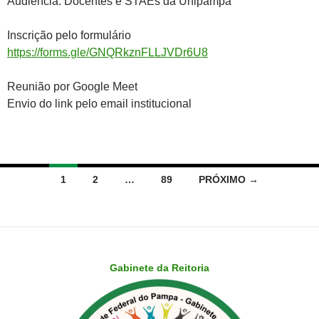
Audiência: Docentes e STAEs da Unipampa
Inscrição pelo formulário
https://forms.gle/GNQRkznFLLJVDr6U8
Reunião por Google Meet
Envio do link pelo email institucional
Navegação
1
2
…
89
PRÓXIMO →
por
posts
Gabinete da Reitoria