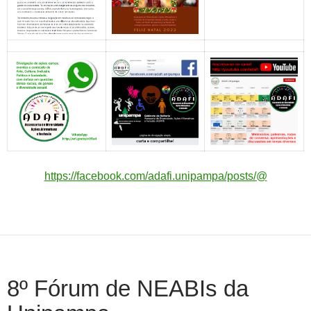
https://facebook.com/adafi.unipampa/posts/@
8º Fórum de NEABIs da