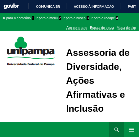
COMUNICA BR
ACESSO À INFORMAÇÃO
PARTI
IR
Ir
Ir
Ir
Ir para o conteúdo
1
Ir para o menu
2
Ir para a busca
3
Ir para o rodapé
4
PARA
para
para
para
O
Alto contraste
Escala de cinza
Mapa do site
CONTEÚDO
conteúdo
menu
menu
superior
lateral
Assessoria de
Diversidade,
Ações
Afirmativas e
Inclusão
Ir
Pesquisar
para