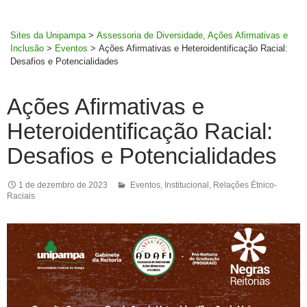
MENU
rodapé
PRINCI
Sites da Unipampa
>
Assessoria de Diversidade, Ações Afirmativas e
Inclusão
>
Eventos
>
Ações Afirmativas e Heteroidentificação Racial:
Desafios e Potencialidades
Ações Afirmativas e
Heteroidentificação Racial:
Desafios e Potencialidades
1 de dezembro de 2023
Eventos
,
Institucional
,
Relações Étnico-
Raciais