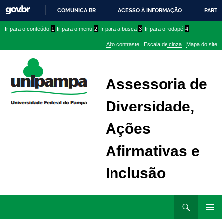
COMUNICA BR
ACESSO À INFORMAÇÃO
PARTI
IR
Ir
Ir
Ir
Ir para o conteúdo
1
Ir para o menu
2
Ir para a busca
3
Ir para o rodapé
4
PARA
para
para
para
O
Alto contraste
Escala de cinza
Mapa do site
CONTEÚDO
conteúdo
menu
menu
superior
lateral
Assessoria de
Diversidade,
Ações
Afirmativas e
Inclusão
Ir
Pesquisar
para