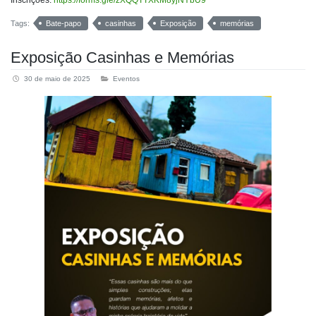
Inscrições:
https://forms.gle/zXQQTTXKM8yjNYbU9
Tags:
Bate-papo
casinhas
Exposição
memórias
Exposição Casinhas e Memórias
30 de maio de 2025
Eventos