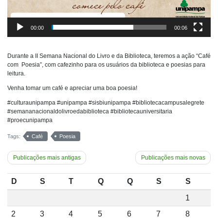
00:00
00:06
Durante a II Semana Nacional do Livro e da Biblioteca, teremos a ação “Café
com Poesia”, com cafezinho para os usuários da biblioteca e poesias para
leitura.
Venha tomar um café e apreciar uma boa poesia!
#culturaunipampa #unipampa #sisbiunipampa #bibliotecacampusalegrete
#semananacionaldolivroedabiblioteca #bibliotecauniversitaria
#proecunipampa
Tags:
Café
Poesia
Navegação
Publicações mais antigas
Publicações mais novas
por
D
S
T
Q
Q
S
S
posts
1
2
3
4
5
6
7
8