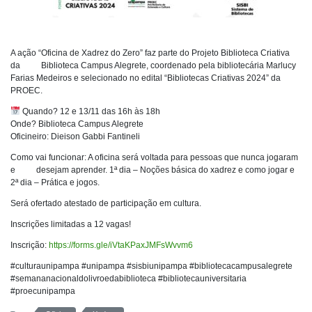
A ação “Oficina de Xadrez do Zero” faz parte do Projeto Biblioteca Criativa
da Biblioteca Campus Alegrete, coordenado pela bibliotecária Marlucy
Farias Medeiros e selecionado no edital “Bibliotecas Criativas 2024” da
PROEC.
Quando? 12 e 13/11 das 16h às 18h
Onde? Biblioteca Campus Alegrete
Oficineiro: Dieison Gabbi Fantineli
Como vai funcionar: A oficina será voltada para pessoas que nunca jogaram
e desejam aprender. 1ª dia – Noções básica do xadrez e como jogar e
2ª dia – Prática e jogos.
Será ofertado atestado de participação em cultura.
Inscrições limitadas a 12 vagas!
Inscrição:
https://forms.gle/iVtaKPaxJMFsWvvm6
#culturaunipampa #unipampa #sisbiunipampa #bibliotecacampusalegrete
#semananacionaldolivroedabiblioteca #bibliotecauniversitaria
#proecunipampa