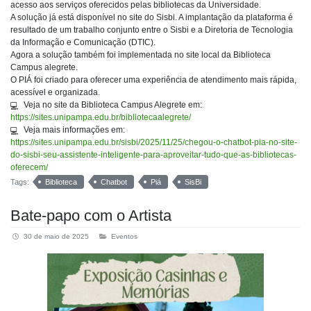
acesso aos serviços oferecidos pelas bibliotecas da Universidade.
A solução já está disponível no site do Sisbi. A implantação da plataforma é
resultado de um trabalho conjunto entre o Sisbi e a Diretoria de Tecnologia
da Informação e Comunicação (DTIC).
Agora a solução também foi implementada no site local da Biblioteca
Campus alegrete.
O PIÁ foi criado para oferecer uma experiência de atendimento mais rápida,
acessível e organizada.
Veja no site da Biblioteca Campus Alegrete em:
https://sites.unipampa.edu.br/bibliotecaalegrete/
Veja mais informações em:
https://sites.unipampa.edu.br/sisbi/2025/11/25/chegou-o-chatbot-pia-no-site-
do-sisbi-seu-assistente-inteligente-para-aproveitar-tudo-que-as-bibliotecas-
oferecem/
Tags:
Biblioteca
Chatbot
Piá
SisBi
Bate-papo com o Artista
30 de maio de 2025
Eventos