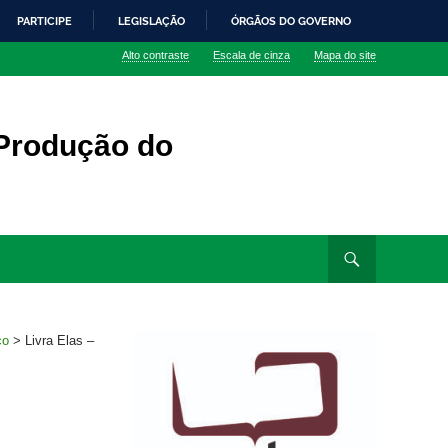
PARTICIPE
LEGISLAÇÃO
ÓRGÃOS DO GOVERNO
Alto contraste
Escala de cinza
Mapa do site
 Produção do
co
>
Livra Elas –