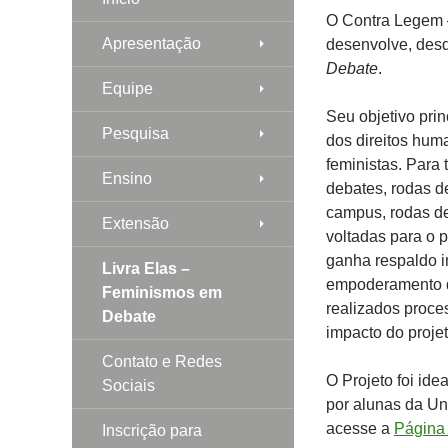
O Contra Legem 
Apresentação
desenvolve, des
Debate
.
Equipe
Seu objetivo prin
Pesquisa
dos direitos hum
feministas. Para
Ensino
debates, rodas de
campus, rodas de
Extensão
voltadas para o p
ganha respaldo i
Livra Elas –
empoderamento da
Feminismos em
realizados proce
Debate
impacto do projet
Contato e Redes
O Projeto foi id
Sociais
por alunas da Un
acesse a
Página
Inscrição para