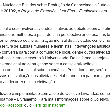
– Núcleo de Estudos sobre Produção do Conhecimento Jurídic
de 2019/2, o
Projeto de Extensão Livra Elas – Feminismos em
cipal é desenvolver atividades relativas ao debate sobre a práti
anos das mulheres, a partir de uma perspectiva ancorada nas te
 tanto, propõe-se a organização mensal de atividades como cine
 leitura de autoras mulheres e feministas, intervenções artístic
 conversa para com a comunidade local, dentre outras ativida
úblico interno e externo à Universidade. Desta forma, o projeto
nternacional ao debruçar-se sobre a conscientização e
 comunidade local sobre a temática. Posteriormente, serão
ssos de avaliação das atividades, elaborando um panorama ger
o ao decorrer de sua efetivação.
ealizado e implementado com apoio do Coletivo Livra Elas, comp
ipampa – Livramento. Para mais informações sobre o Coletivo,
 do Facebook
ou o
Perfil do Instagram
.