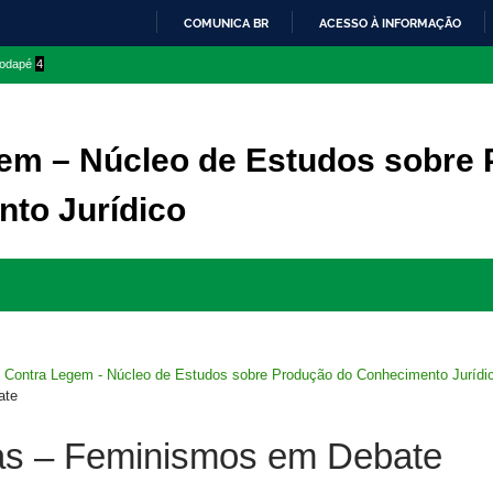
COMUNICA BR
ACESSO À INFORMAÇÃO
IR
 rodapé
4
PARA
O
CONTEÚDO
em – Núcleo de Estudos sobre
to Jurídico
Ir
para
rodapé
>
Contra Legem - Núcleo de Estudos sobre Produção do Conhecimento Jurídi
ate
las – Feminismos em Debate