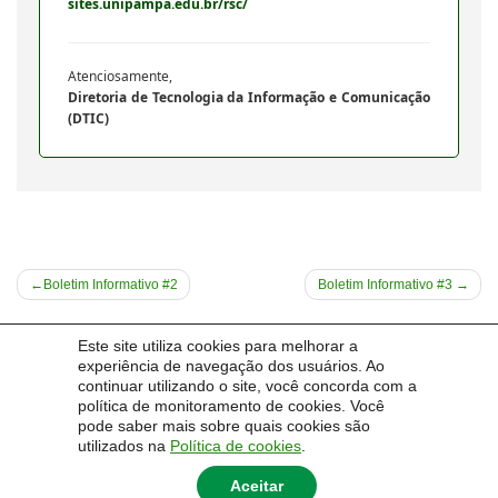
sites.unipampa.edu.br/rsc/
Atenciosamente,
Diretoria de Tecnologia da Informação e Comunicação
(DTIC)
Navegação
Boletim Informativo #2
Boletim Informativo #3
de
Acesso Rapido
Post
Este site utiliza cookies para melhorar a
Comitê de Governança Digital
experiência de navegação dos usuários. Ao
continuar utilizando o site, você concorda com a
Base de Conhecimento
política de monitoramento de cookies. Você
GAUCHA
pode saber mais sobre quais cookies são
utilizados na
Política de cookies
.
Aceitar