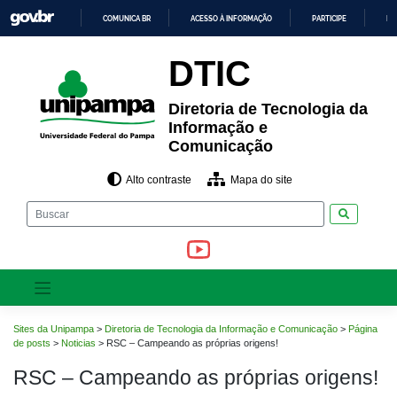
Pular
COMUNICA BR
ACESSO À INFORMAÇÃO
PARTICIPE
LE
para
o
IR
PARA
conteúdo
DTIC
O
CONTEÚDO
Diretoria de Tecnologia da
Informação e
Comunicação
Alto contraste
Mapa do site
Pesquisar
Sites da Unipampa
>
Diretoria de Tecnologia da Informação e Comunicação
>
Página
de posts
>
Noticias
>
RSC – Campeando as próprias origens!
RSC – Campeando as próprias origens!