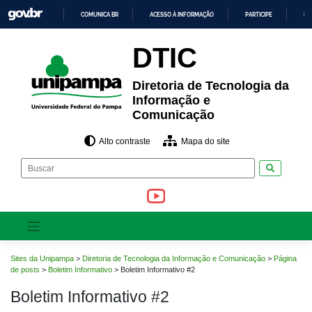
Pular
COMUNICA BR
ACESSO À INFORMAÇÃO
PARTICIPE
LE
para
o
IR
PARA
conteúdo
DTIC
O
CONTEÚDO
Diretoria de Tecnologia da
Informação e
Comunicação
Alto contraste
Mapa do site
Pesquisar
Sites da Unipampa
>
Diretoria de Tecnologia da Informação e Comunicação
>
Página
de posts
>
Boletim Informativo
>
Boletim Informativo #2
Boletim Informativo #2