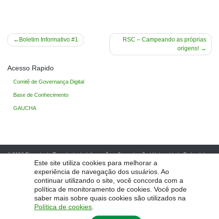
Navegação
Boletim Informativo #1
RSC – Campeando as próprias
origens!
de
Post
Acesso Rapido
Comitê de Governança Digital
Base de Conhecimento
GAUCHA
© 2026
Diretoria de Tecnologia da Informação e Comunicação
|
Universidade Federal do
Pampa - Unipampa
Este site utiliza cookies para melhorar a
experiência de navegação dos usuários. Ao
continuar utilizando o site, você concorda com a
política de monitoramento de cookies. Você pode
saber mais sobre quais cookies são utilizados na
Política de cookies
.