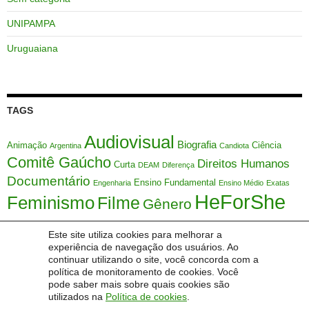
UNIPAMPA
Uruguaiana
TAGS
Audiovisual
Biografia
Animação
Ciência
Argentina
Candiota
Comitê Gaúcho
Direitos Humanos
Curta
DEAM
Diferença
Documentário
Ensino Fundamental
Engenharia
Ensino Médio
Exatas
HeForShe
Feminismo
Filme
Gênero
HFS
Justiça
IDEB
Interseccionalidade
LEVIS
Marcador Social
Matemática
Este site utiliza cookies para melhorar a
ONU
experiência de navegação dos usuários. Ao
Mulher
Márcia Maria Lucchese
Meio Ambiente
Metodologia Ativa
continuar utilizando o site, você concorda com a
Mulheres
Sociedade
Série
política de monitoramento de cookies. Você
Orientação Sexual
SAMVV
Sexualidade
STEM
pode saber mais sobre quais cookies são
Themis
Uruguai
Tecnologia
Temas Transversais
UFSC
Étnico
Índice de
utilizados na
Política de cookies
.
Desenvolvimento de Escola Básica