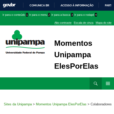
COMUNICA BR
ACESSO À INFORMAÇÃO
PARTI
IR
Ir
Ir
Ir
Ir para o conteúdo
1
Ir para o menu
2
Ir para a busca
3
Ir para o rodapé
4
PARA
para
para
para
O
Alto contraste
Escala de cinza
Mapa do site
CONTEÚDO
conteúdo
menu
menu
superior
lateral
Momentos
Unipampa
ElesPorElas
Ir
Pesquisar
para
MENU
rodapé
PRINCI
Sites da Unipampa
>
Momentos Unipampa ElesPorElas
>
Colaboradores