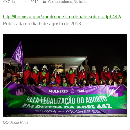
7 de junho de 2019
Colaboradores
,
Notícias
http://themis.org.br/aborto-no-stf-o-debate-sobre-adpf-442/
Publicada no dia 6 de agosto de 2018
foto: Mídia Ninja