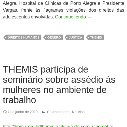
Alegre, Hospital de Clínicas de Porto Alegre e Presidente
Var
gas, frente às flagrantes violações dos direitos das
adolescentes envolvidas.
Continue lendo
→
DIREITOS HUMANOS
GÊNERO
JUSTIÇA
THEMIS
THEMIS participa de
seminário sobre assédio às
mulheres no ambiente de
trabalho
7 de junho de 2019
Colaboradores
,
Notícias
http://themis.org.br/themis-participa-de-seminario-sobre-