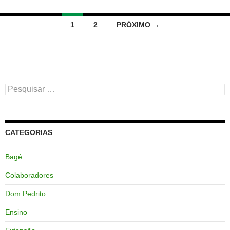
Navegação
1
2
PRÓXIMO →
por
posts
Pesquisar
por:
CATEGORIAS
Bagé
Colaboradores
Dom Pedrito
Ensino