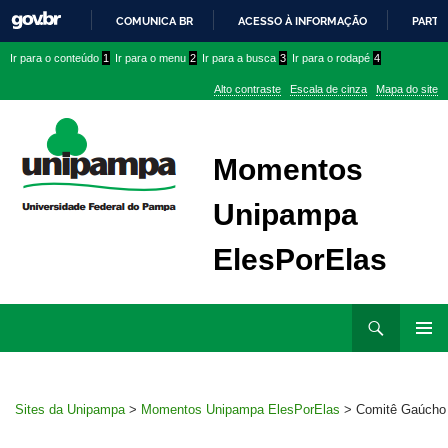
COMUNICA BR
ACESSO À INFORMAÇÃO
PARTI
IR
Ir
Ir
Ir
Ir para o conteúdo
1
Ir para o menu
2
Ir para a busca
3
Ir para o rodapé
4
PARA
para
para
para
O
Alto contraste
Escala de cinza
Mapa do site
CONTEÚDO
conteúdo
menu
menu
superior
lateral
Momentos
Unipampa
ElesPorElas
Ir
Pesquisar
para
MENU
rodapé
PRINCI
Sites da Unipampa
>
Momentos Unipampa ElesPorElas
>
Comitê Gaúcho