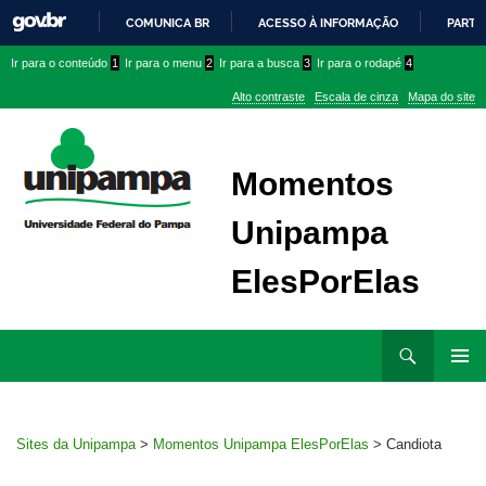
COMUNICA BR
ACESSO À INFORMAÇÃO
PARTI
IR
Ir
Ir
Ir
Ir para o conteúdo
1
Ir para o menu
2
Ir para a busca
3
Ir para o rodapé
4
PARA
para
para
para
O
Alto contraste
Escala de cinza
Mapa do site
CONTEÚDO
conteúdo
menu
menu
superior
lateral
Momentos
Unipampa
ElesPorElas
Ir
Pesquisar
para
MENU
rodapé
PRINCI
Sites da Unipampa
>
Momentos Unipampa ElesPorElas
>
Candiota