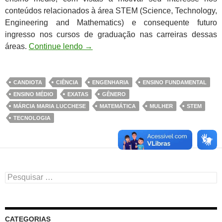
conteúdos relacionados à área STEM (Science, Technology,
Engineering and Mathematics) e consequente futuro
ingresso nos cursos de graduação nas carreiras dessas
áreas.
Continue lendo
→
CANDIOTA
CIÊNCIA
ENGENHARIA
ENSINO FUNDAMENTAL
ENSINO MÉDIO
EXATAS
GÊNERO
MÁRCIA MARIA LUCCHESE
MATEMÁTICA
MULHER
STEM
TECNOLOGIA
Pesquisar
por:
CATEGORIAS