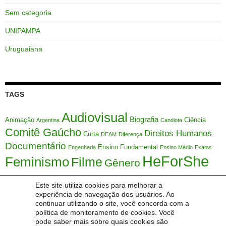
Sem categoria
UNIPAMPA
Uruguaiana
TAGS
Audiovisual
Biografia
Animação
Ciência
Argentina
Candiota
Comitê Gaúcho
Direitos Humanos
Curta
DEAM
Diferença
Documentário
Ensino Fundamental
Engenharia
Ensino Médio
Exatas
HeForShe
Feminismo
Filme
Gênero
HFS
Justiça
IDEB
Interseccionalidade
LEVIS
Marcador Social
Matemática
Este site utiliza cookies para melhorar a
ONU
experiência de navegação dos usuários. Ao
Mulher
Márcia Maria Lucchese
Meio Ambiente
Metodologia Ativa
continuar utilizando o site, você concorda com a
Mulheres
Sociedade
Série
política de monitoramento de cookies. Você
Orientação Sexual
SAMVV
Sexualidade
STEM
pode saber mais sobre quais cookies são
Themis
Uruguai
Tecnologia
Temas Transversais
UFSC
Étnico
Índice de