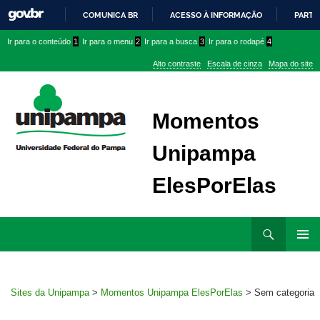
COMUNICA BR
ACESSO À INFORMAÇÃO
PARTI
IR
Ir
Ir
Ir
Ir para o conteúdo
1
Ir para o menu
2
Ir para a busca
3
Ir para o rodapé
4
PARA
para
para
para
O
Alto contraste
Escala de cinza
Mapa do site
CONTEÚDO
conteúdo
menu
menu
superior
lateral
Momentos
Unipampa
ElesPorElas
Ir
Pesquisar
para
MENU
rodapé
PRINCI
Sites da Unipampa
>
Momentos Unipampa ElesPorElas
>
Sem categoria