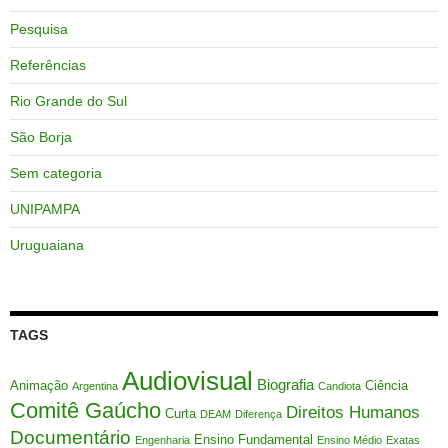
Pesquisa
Referências
Rio Grande do Sul
São Borja
Sem categoria
UNIPAMPA
Uruguaiana
TAGS
Audiovisual
Biografia
Animação
Ciência
Argentina
Candiota
Comitê Gaúcho
Direitos Humanos
Curta
DEAM
Diferença
Documentário
Ensino Fundamental
Engenharia
Ensino Médio
Exatas