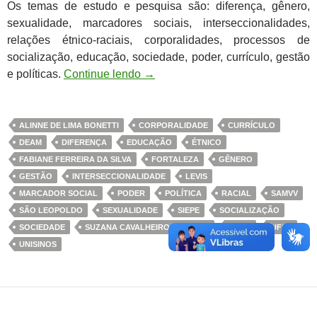
Os temas de estudo e pesquisa são: diferença, gênero,
sexualidade, marcadores sociais, interseccionalidades,
relações étnico-raciais, corporalidades, processos de
socialização, educação, sociedade, poder, currículo, gestão
e políticas.
Continue lendo
→
ALINNE DE LIMA BONETTI
CORPORALIDADE
CURRÍCULO
DEAM
DIFERENÇA
EDUCAÇÃO
ÉTNICO
FABIANE FERREIRA DA SILVA
FORTALEZA
GÊNERO
GESTÃO
INTERSECCIONALIDADE
LEVIS
MARCADOR SOCIAL
PODER
POLÍTICA
RACIAL
SAMVV
SÃO LEOPOLDO
SEXUALIDADE
SIEPE
SOCIALIZAÇÃO
SOCIEDADE
SUZANA CAVALHEIRO DE JESUS
TUNA
UFSC
UNISINOS