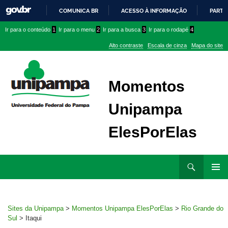
COMUNICA BR
ACESSO À INFORMAÇÃO
PARTI
IR
Ir
Ir
Ir
Ir para o conteúdo
1
Ir para o menu
2
Ir para a busca
3
Ir para o rodapé
4
PARA
para
para
para
O
Alto contraste
Escala de cinza
Mapa do site
CONTEÚDO
conteúdo
menu
menu
superior
lateral
Momentos
Unipampa
ElesPorElas
Ir
Pesquisar
para
MENU
rodapé
PRINCI
Sites da Unipampa
>
Momentos Unipampa ElesPorElas
>
Rio Grande do
Sul
>
Itaqui