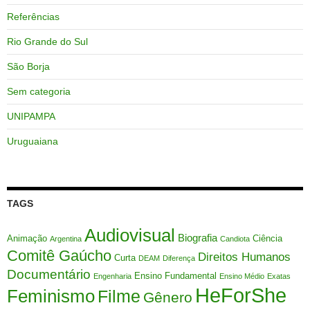
Referências
Rio Grande do Sul
São Borja
Sem categoria
UNIPAMPA
Uruguaiana
TAGS
Audiovisual
Biografia
Animação
Ciência
Argentina
Candiota
Comitê Gaúcho
Direitos Humanos
Curta
DEAM
Diferença
Documentário
Ensino Fundamental
Engenharia
Ensino Médio
Exatas
HeForShe
Feminismo
Filme
Gênero