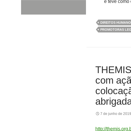
e teve como 
DIREITOS HUMANO
PROMOTORAS LEG
THEMIS 
com açã
colocaç
abrigad
7 de junho de 201
http://themis.or