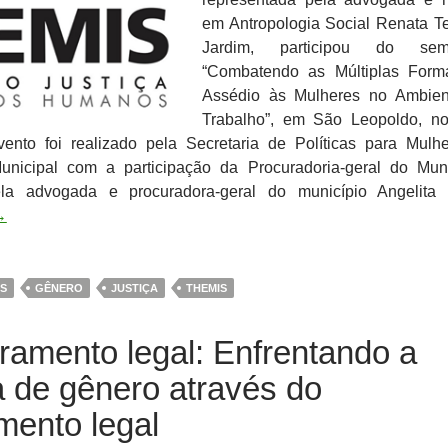
em Antropologia Social Renata Te
Jardim, participou do semi
“Combatendo as Múltiplas Form
Assédio às Mulheres no Ambien
Trabalho”, em São Leopoldo, n
ento foi realizado pela Secretaria de Políticas para Mulh
unicipal com a participação da Procuradoria-geral do Muni
ela advogada e procuradora-geral do município Angelita
→
S
GÊNERO
JUSTIÇA
THEMIS
amento legal: Enfrentando a
a de gênero através do
imento legal