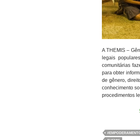
A THEMIS – Gêne
legais populare
comunitárias fa
para obter inform
de gênero, direit
conhecimento sob
procedimentos le
#EMPODERAMENT