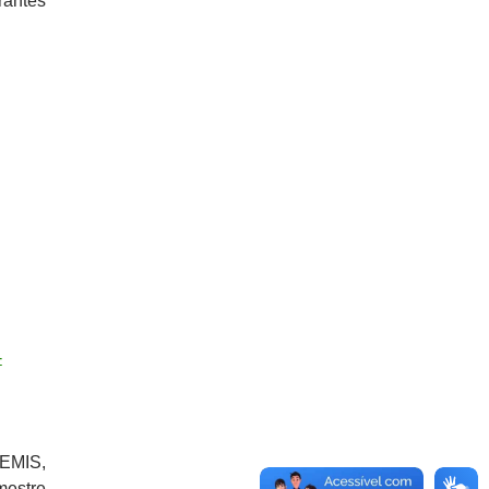
rantes
-
EMIS,
mestre