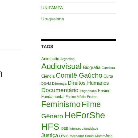
UNIPAMPA
Uruguaiana
TAGS
Animação
Argentina
Audiovisual
Biografia
Candiota
m
Comitê Gaúcho
Ciência
Curta
Direitos Humanos
DEAM
Diferença
Documentário
Ensino
Engenharia
Fundamental
Ensino Médio
Exatas
Feminismo
Filme
HeForShe
Gênero
HFS
IDEB
Interseccionalidade
Justiça
LEVIS
Marcador Social
Matemática