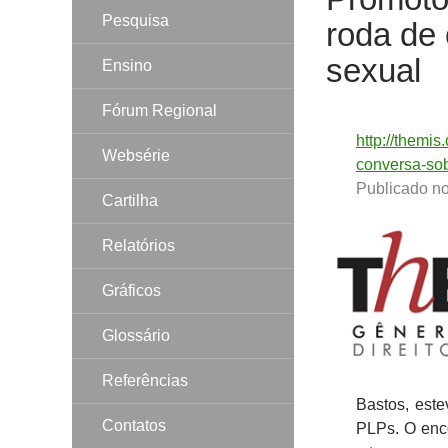
Pesquisa
roda de
sexual
Ensino
Fórum Regional
7 de junho de 201
http://themi
Websérie
conversa-sob
Publicado no
Cartilha
Relatórios
Gráficos
Glossário
Referências
Bastos, este
Contatos
PLPs. O enco