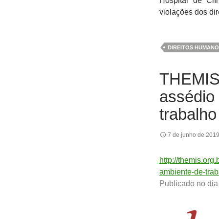
Hospital de Clí
violações dos di
DIREITOS HUMANO
THEMIS 
assédio
trabalho
7 de junho de 201
http://themis.org
ambiente-de-trab
Publicado no dia