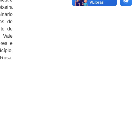
ixeira
nário
as de
te de
o Vale
eres e
cípio,
 Rosa.