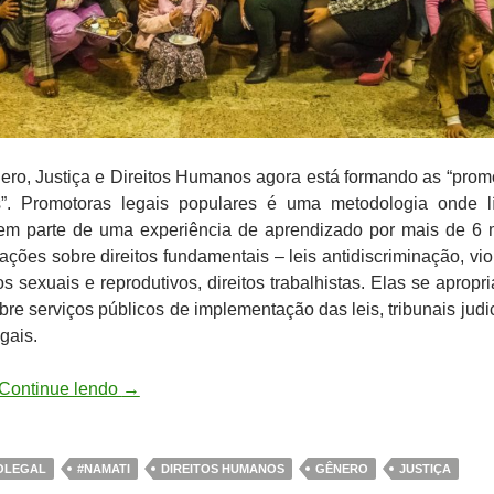
ro, Justiça e Direitos Humanos agora está formando as “prom
s”. Promotoras legais populares é uma metodologia onde l
zem parte de uma experiência de aprendizado por mais de 6
ações sobre direitos fundamentais – leis antidiscriminação, vio
os sexuais e reprodutivos, direitos trabalhistas. Elas se apropr
re serviços públicos de implementação das leis, tribunais judic
gais.
Continue lendo
→
OLEGAL
#NAMATI
DIREITOS HUMANOS
GÊNERO
JUSTIÇA