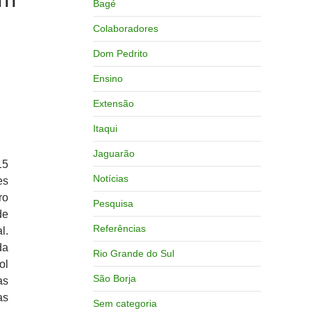
Bagé
Colaboradores
Dom Pedrito
Ensino
Extensão
Itaqui
Jaguarão
15
Notícias
es
ro
Pesquisa
de
Referências
l.
da
Rio Grande do Sul
ol
São Borja
as
as
Sem categoria