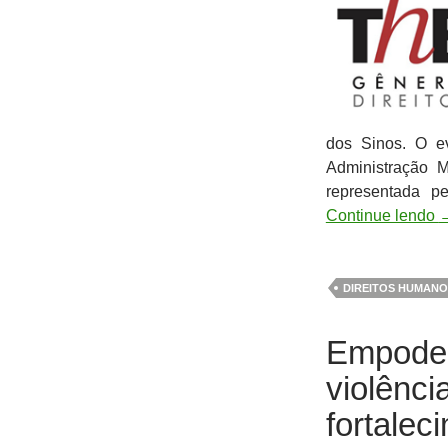
dos Sinos. O ev
Administração M
representada p
Continue lendo
DIREITOS HUMANO
Empoder
violênci
fortalec