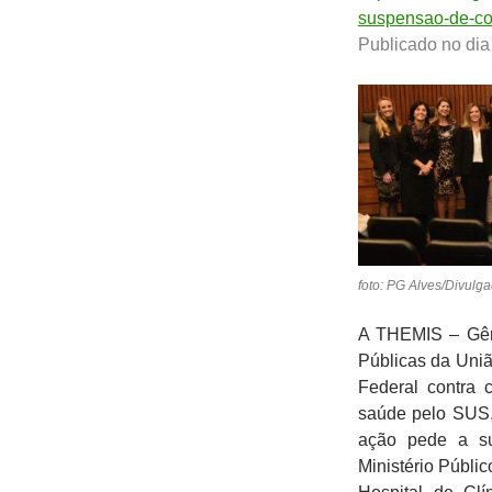
suspensao-de-co
Publicado no dia
foto: PG Alves/Divulg
A THEMIS – Gêne
Públicas da Uniã
Federal contra 
saúde pelo SUS,
ação pede a s
Ministério Públi