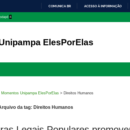
COMUNICA BR
ACESSO À INFORMAÇÃO
IR
 rodapé
4
PARA
O
CONTEÚDO
Unipampa ElesPorElas
Ir
para
rodapé
>
Momentos Unipampa ElesPorElas
>
Direitos Humanos
Arquivo da tag: Direitos Humanos
ras Legais Populares promov