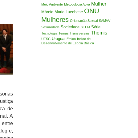
Mulher
Meio Ambiente
Metodologia Ativa
ONU
Márcia Maria Lucchese
Mulheres
Orientação Sexual
SAMVV
Sociedade
Série
Sexualidade
STEM
Themis
Tecnologia
Temas Transversais
Uruguai
UFSC
Étnico
Índice de
Desenvolvimento de Escola Básica
sorias
ustiça
ica de
nal. A
entre
legre,