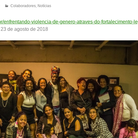
9
Colaboradores
,
Notícias
.br/enfrentando-violencia-de-genero-atraves-do-fortalecimento-le
 23 de agosto de 2018