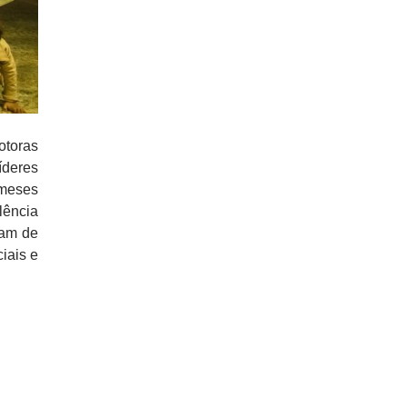
otoras
íderes
 meses
lência
iam de
iais e