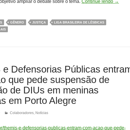
objetivo ampliar o debate sobre o tema.
Continue lendo
→
S
GÊNERO
JUSTIÇA
LIGA BRASILEIRA DE LÉSBICAS
AIS
e Defensorias Públicas entra
o que pede suspensão de
ão de DIUs em meninas
as em Porto Alegre
9
Colaboradores
,
Notícias
g.br/themis-e-defensorias-publicas-entram-com-acao-que-pede-