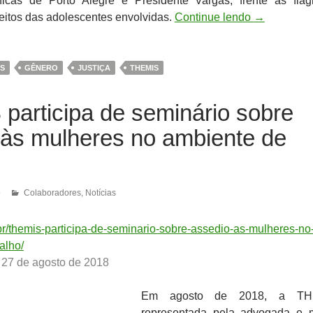
nicas de Porto Alegre e Presidente Var
gas, frente às flag
reitos das adolescentes envolvidas.
Continue lendo
→
S
GÊNERO
JUSTIÇA
THEMIS
participa de seminário sobre
 às mulheres no ambiente de
9
Colaboradores
,
Notícias
.br/themis-participa-de-seminario-sobre-assedio-as-mulheres-no
alho/
 27 de agosto de 2018
Em agosto de 2018, a TH
representada pela advogada e 