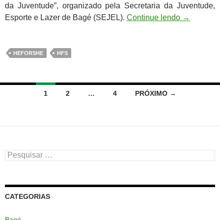
da Juventude”, organizado pela Secretaria da Juventude,
Esporte e Lazer de Bagé (SEJEL).
Continue lendo
→
HEFORSHE
HFS
Navegação
1
2
…
4
PRÓXIMO →
por
posts
Pesquisar
por:
CATEGORIAS
Bagé