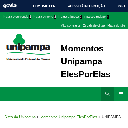
COMUNICA BR
ACESSO À INFORMAÇÃO
PARTI
IR
Ir
Ir
Ir
Ir para o conteúdo
1
Ir para o menu
2
Ir para a busca
3
Ir para o rodapé
4
PARA
para
para
para
O
Alto contraste
Escala de cinza
Mapa do site
CONTEÚDO
conteúdo
menu
menu
superior
lateral
Momentos
Unipampa
ElesPorElas
Ir
Pesquisar
para
MENU
rodapé
PRINCI
Sites da Unipampa
>
Momentos Unipampa ElesPorElas
>
UNIPAMPA