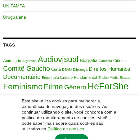
UNIPAMPA
Uruguaiana
TAGS
Audiovisual
Biografia
Animação
Ciência
Argentina
Candiota
Comitê Gaúcho
Direitos Humanos
Curta
DEAM
Diferença
Documentário
Ensino Fundamental
Engenharia
Ensino Médio
Exatas
HeForShe
Feminismo
Filme
Gênero
HFS
Justiça
IDEB
Interseccionalidade
LEVIS
Marcador Social
Matemática
Este site utiliza cookies para melhorar a
ONU
experiência de navegação dos usuários. Ao
Mulher
Márcia Maria Lucchese
Meio Ambiente
Metodologia Ativa
continuar utilizando o site, você concorda com a
Mulheres
Sociedade
Série
política de monitoramento de cookies. Você
Orientação Sexual
SAMVV
Sexualidade
STEM
pode saber mais sobre quais cookies são
Themis
Uruguai
Tecnologia
Temas Transversais
UFSC
Étnico
Índice de
utilizados na
Política de cookies
.
Desenvolvimento de Escola Básica