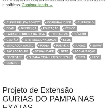
e políticas.
Continue lendo
→
ALINNE DE LIMA BONETTI
CORPORALIDADE
CURRÍCULO
DEAM
DIFERENÇA
EDUCAÇÃO
ÉTNICO
FABIANE FERREIRA DA SILVA
FORTALEZA
GÊNERO
GESTÃO
INTERSECCIONALIDADE
LEVIS
MARCADOR SOCIAL
PODER
POLÍTICA
RACIAL
SAMVV
SÃO LEOPOLDO
SEXUALIDADE
SIEPE
SOCIALIZAÇÃO
SOCIEDADE
SUZANA CAVALHEIRO DE JESUS
TUNA
UFSC
UNISINOS
Projeto de Extensão
GURIAS DO PAMPA NAS
EXATAS