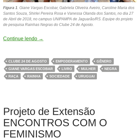
Figura 1
.
Giane Vargas Escobar, Gabriela Oliveira Aveiro, Caroline Maria dos
Santos Souza, Shirlei Pereira Rosa e Vanessa Olanda dos Santos, no dia 27
de Abril de 2018, no campus UNIPAMPA de Jaguarão/RS. Equipe do projeto
de pesquisa Rainhas Negras do Clube 24 de Agosto.
Continue lendo
→
CLUBE 24 DE AGOSTO
EMPODERAMENTO
GÊNERO
GIANE VARGAS ESCOBAR
LIVRO
MULHER
NEGRA
RAÇA
RAINHA
SOCIEDADE
URUGUAI
Projeto de Extensão
ENCONTROS COM O
FEMINISMO