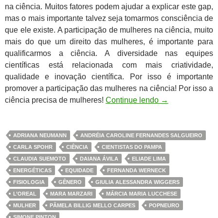
na ciência. Muitos fatores podem ajudar a explicar este gap,
mas o mais importante talvez seja tomarmos consciência de
que ele existe. A participação de mulheres na ciência, muito
mais do que um direito das mulheres, é importante para
qualificarmos a ciência. A diversidade nas equipes
científicas está relacionada com mais criatividade,
qualidade e inovação científica. Por isso é importante
promover a participação das mulheres na ciência! Por isso a
ciência precisa de mulheres!
Continue lendo
→
ADRIANA NEUMANN
ANDRÉIA CAROLINE FERNANDES SALGUEIRO
CARLA SPOHR
CIÊNCIA
CIENTISTAS DO PAMPA
CLAUDIA SUEMOTO
DAIANA ÁVILA
ELIADE LIMA
ENERGÉTICAS
EQUIDADE
FERNANDA WERNECK
FISIOLOGIA
GÊNERO
GIULIA ALESSANDRA WIGGERS
L’OREAL
MARA MARZARI
MÁRCIA MARIA LUCCHESE
MULHER
PÂMELA BILLIG MELLO CARPES
POPNEURO
SIMONE PINTON