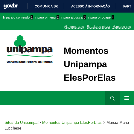
COMUNICA BR
ACESSO À INFORMAÇÃO
PARTI
IR
Ir
Ir
Ir
Ir para o conteúdo
1
Ir para o menu
2
Ir para a busca
3
Ir para o rodapé
4
PARA
para
para
para
O
Alto contraste
Escala de cinza
Mapa do site
CONTEÚDO
conteúdo
menu
menu
superior
lateral
Momentos
Unipampa
ElesPorElas
Ir
Pesquisar
para
MENU
rodapé
PRINCI
Sites da Unipampa
>
Momentos Unipampa ElesPorElas
>
Márcia Maria
Lucchese