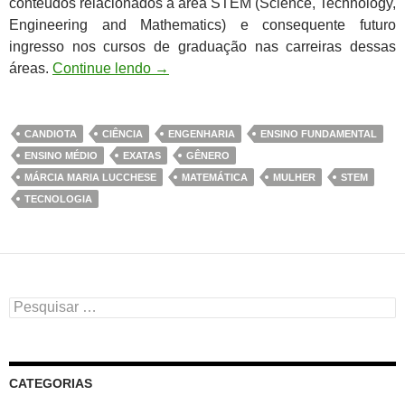
conteúdos relacionados à área STEM (Science, Technology,
Engineering and Mathematics) e consequente futuro
ingresso nos cursos de graduação nas carreiras dessas
áreas.
Continue lendo
→
CANDIOTA
CIÊNCIA
ENGENHARIA
ENSINO FUNDAMENTAL
ENSINO MÉDIO
EXATAS
GÊNERO
MÁRCIA MARIA LUCCHESE
MATEMÁTICA
MULHER
STEM
TECNOLOGIA
Pesquisar
por:
CATEGORIAS