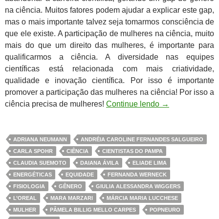
na ciência. Muitos fatores podem ajudar a explicar este gap,
mas o mais importante talvez seja tomarmos consciência de
que ele existe. A participação de mulheres na ciência, muito
mais do que um direito das mulheres, é importante para
qualificarmos a ciência. A diversidade nas equipes
científicas está relacionada com mais criatividade,
qualidade e inovação científica. Por isso é importante
promover a participação das mulheres na ciência! Por isso a
ciência precisa de mulheres!
Continue lendo
→
ADRIANA NEUMANN
ANDRÉIA CAROLINE FERNANDES SALGUEIRO
CARLA SPOHR
CIÊNCIA
CIENTISTAS DO PAMPA
CLAUDIA SUEMOTO
DAIANA ÁVILA
ELIADE LIMA
ENERGÉTICAS
EQUIDADE
FERNANDA WERNECK
FISIOLOGIA
GÊNERO
GIULIA ALESSANDRA WIGGERS
L’OREAL
MARA MARZARI
MÁRCIA MARIA LUCCHESE
MULHER
PÂMELA BILLIG MELLO CARPES
POPNEURO