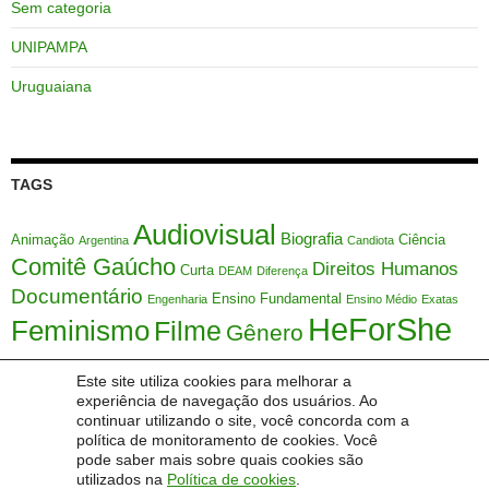
Sem categoria
UNIPAMPA
Uruguaiana
TAGS
Audiovisual
Biografia
Animação
Ciência
Argentina
Candiota
Comitê Gaúcho
Direitos Humanos
Curta
DEAM
Diferença
Documentário
Ensino Fundamental
Engenharia
Ensino Médio
Exatas
HeForShe
Feminismo
Filme
Gênero
HFS
Justiça
IDEB
Interseccionalidade
LEVIS
Marcador Social
Matemática
Este site utiliza cookies para melhorar a
ONU
experiência de navegação dos usuários. Ao
Mulher
Márcia Maria Lucchese
Meio Ambiente
Metodologia Ativa
continuar utilizando o site, você concorda com a
Mulheres
Sociedade
Série
política de monitoramento de cookies. Você
Orientação Sexual
SAMVV
Sexualidade
STEM
pode saber mais sobre quais cookies são
Themis
Uruguai
Tecnologia
Temas Transversais
UFSC
Étnico
Índice de
utilizados na
Política de cookies
.
Desenvolvimento de Escola Básica