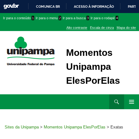
COMUNICA BR
ACESSO À INFORMAÇÃO
PARTI
IR
Ir
Ir
Ir
Ir para o conteúdo
1
Ir para o menu
2
Ir para a busca
3
Ir para o rodapé
4
PARA
para
para
para
O
Alto contraste
Escala de cinza
Mapa do site
CONTEÚDO
conteúdo
menu
menu
superior
lateral
Momentos
Unipampa
ElesPorElas
Ir
Pesquisar
para
MENU
rodapé
PRINCI
Sites da Unipampa
>
Momentos Unipampa ElesPorElas
>
Exatas