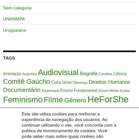
Sem categoria
UNIPAMPA
Uruguaiana
TAGS
Audiovisual
Biografia
Animação
Ciência
Argentina
Candiota
Comitê Gaúcho
Direitos Humanos
Curta
DEAM
Diferença
Documentário
Ensino Fundamental
Engenharia
Ensino Médio
Exatas
HeForShe
Feminismo
Filme
Gênero
HFS
Justiça
IDEB
Interseccionalidade
LEVIS
Marcador Social
Matemática
Este site utiliza cookies para melhorar a
ONU
experiência de navegação dos usuários. Ao
Mulher
Márcia Maria Lucchese
Meio Ambiente
Metodologia Ativa
continuar utilizando o site, você concorda com a
Mulheres
Sociedade
Série
política de monitoramento de cookies. Você
Orientação Sexual
SAMVV
Sexualidade
STEM
pode saber mais sobre quais cookies são
Themis
Uruguai
Tecnologia
Temas Transversais
UFSC
Étnico
Índice de