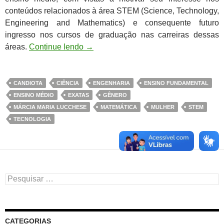
conteúdos relacionados à área STEM (Science, Technology,
Engineering and Mathematics) e consequente futuro
ingresso nos cursos de graduação nas carreiras dessas
áreas.
Continue lendo
→
CANDIOTA
CIÊNCIA
ENGENHARIA
ENSINO FUNDAMENTAL
ENSINO MÉDIO
EXATAS
GÊNERO
MÁRCIA MARIA LUCCHESE
MATEMÁTICA
MULHER
STEM
TECNOLOGIA
Pesquisar
por:
CATEGORIAS