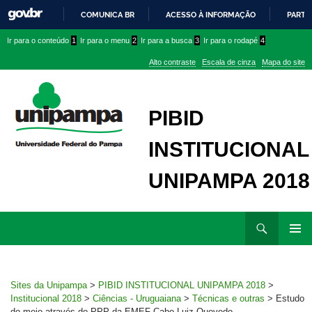
COMUNICA BR
ACESSO À INFORMAÇÃO
PARTI
IR
Ir
Ir
Ir
Ir para o conteúdo
1
Ir para o menu
2
Ir para a busca
3
Ir para o rodapé
4
PARA
para
para
para
O
Alto contraste
Escala de cinza
Mapa do site
CONTEÚDO
conteúdo
menu
menu
superior
lateral
PIBID
INSTITUCIONAL
UNIPAMPA 2018
Ir
Pesquisar
para
MENU
rodapé
PRINCI
Sites da Unipampa
>
PIBID INSTITUCIONAL UNIPAMPA 2018
>
Institucional 2018
>
Ciências - Uruguaiana
>
Técnicas e outras
>
Estudo
do meio através do PPP da EMEF Cabo Luiz Quevedo