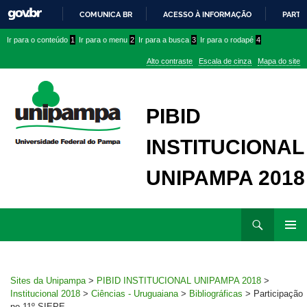
COMUNICA BR
ACESSO À INFORMAÇÃO
PARTI
IR
Ir
Ir
Ir
Ir para o conteúdo
1
Ir para o menu
2
Ir para a busca
3
Ir para o rodapé
4
PARA
para
para
para
O
Alto contraste
Escala de cinza
Mapa do site
CONTEÚDO
conteúdo
menu
menu
superior
lateral
PIBID
INSTITUCIONAL
UNIPAMPA 2018
Ir
Pesquisar
para
MENU
rodapé
PRINCI
Sites da Unipampa
>
PIBID INSTITUCIONAL UNIPAMPA 2018
>
Institucional 2018
>
Ciências - Uruguaiana
>
Bibliográficas
>
Participação
no 11º SIEPE