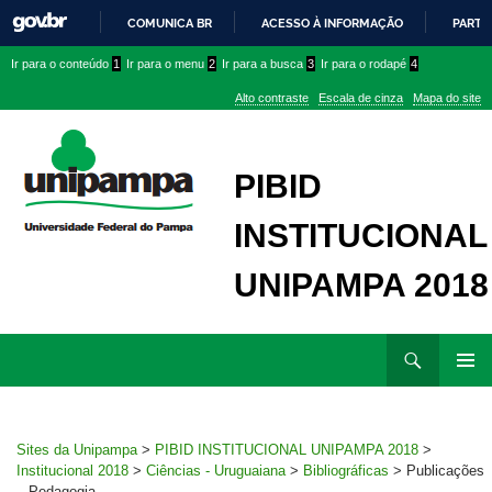
COMUNICA BR
ACESSO À INFORMAÇÃO
PARTI
IR
Ir
Ir
Ir
Ir para o conteúdo
1
Ir para o menu
2
Ir para a busca
3
Ir para o rodapé
4
PARA
para
para
para
O
Alto contraste
Escala de cinza
Mapa do site
CONTEÚDO
conteúdo
menu
menu
superior
lateral
PIBID
INSTITUCIONAL
UNIPAMPA 2018
Ir
Pesquisar
para
MENU
rodapé
PRINCI
Sites da Unipampa
>
PIBID INSTITUCIONAL UNIPAMPA 2018
>
Institucional 2018
>
Ciências - Uruguaiana
>
Bibliográficas
>
Publicações
– Pedagogia