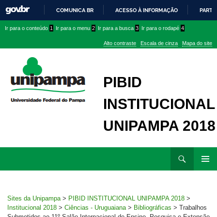
COMUNICA BR
ACESSO À INFORMAÇÃO
PARTI
IR
Ir
Ir
Ir
Ir para o conteúdo
1
Ir para o menu
2
Ir para a busca
3
Ir para o rodapé
4
PARA
para
para
para
O
Alto contraste
Escala de cinza
Mapa do site
CONTEÚDO
conteúdo
menu
menu
superior
lateral
PIBID
INSTITUCIONAL
UNIPAMPA 2018
Ir
Pesquisar
para
MENU
rodapé
PRINCI
Sites da Unipampa
>
PIBID INSTITUCIONAL UNIPAMPA 2018
>
Institucional 2018
>
Ciências - Uruguaiana
>
Bibliográficas
>
Trabalhos
Submetidos ao 11º Salão Internacional de Ensino, Pesquisa e Extensão